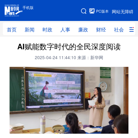
手机版
手机版
PC版本
网站无障碍
网站地图
首页
新闻
时政
人事
廉政
财经
社会
科
AI赋能数字时代的全民深度阅读
首页
新闻
时政
人事
2025-04-24 11:44:10
来源：新华网
廉政
财经
社会
科技
文化
教育
健康
旅游
体育
视频
直播
无人机
地方频道
北京
天津
河北
山西
辽宁
吉林
上海
江苏