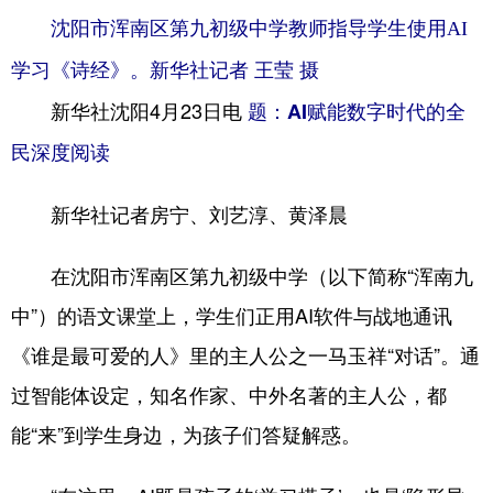
沈阳市浑南区第九初级中学教师指导学生使用AI
浙江
安徽
福建
江西
学习《诗经》。新华社记者 王莹 摄
山东
河南
湖北
湖南
新华社沈阳4月23日电
题：AI赋能数字时代的全
广东
广西
海南
重庆
民深度阅读
四川
贵州
云南
西藏
新华社记者房宁、刘艺淳、黄泽晨
陕西
甘肃
青海
宁夏
新疆
内蒙古
黑龙江
在沈阳市浑南区第九初级中学（以下简称“浑南九
中”）的语文课堂上，学生们正用AI软件与战地通讯
多语种频道
《谁是最可爱的人》里的主人公之一马玉祥“对话”。通
过智能体设定，知名作家、中外名著的主人公，都
English
Español
Français
عربى
能“来”到学生身边，为孩子们答疑解惑。
Русский язык
日本語
한국어