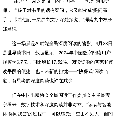
“在这里，AI既是孩子的‘学习搭子’，也是‘隐形导
Deutsch
Português
师’。当孩子对书里的话有疑问，它又能变成‘提问高
手’，带着他们一层层向文字深处探究。”浑南九中校长
郑君说。
这一场景是AI赋能全民深度阅读的缩影。4月23日
是世界读书日，数据显示，2024年中国数字阅读用户
规模为6.7亿，同比增长17.52%。阅读资源的普惠和阅
读手段的便捷，也带来新的担忧——“快餐式”阅读当
道，有思考的深度阅读也许在减少。
但在中国出版协会全民阅读工作委员会主任聂震
宁看来，数字技术和深度阅读并非对立。“读者与智能
体‘你问我答’的过程中，可以感受到‘空山不见人，但闻