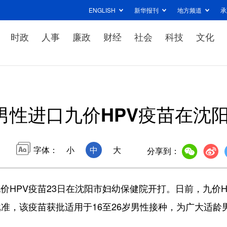
ENGLISH
新华报刊
地方频道
承
时政
人事
廉政
财经
社会
科技
文化
男性进口九价HPV疫苗在沈
字体：
小
中
大
分享到：
HPV疫苗23日在沈阳市妇幼保健院开打。日前，九价H
准，该疫苗获批适用于16至26岁男性接种，为广大适龄