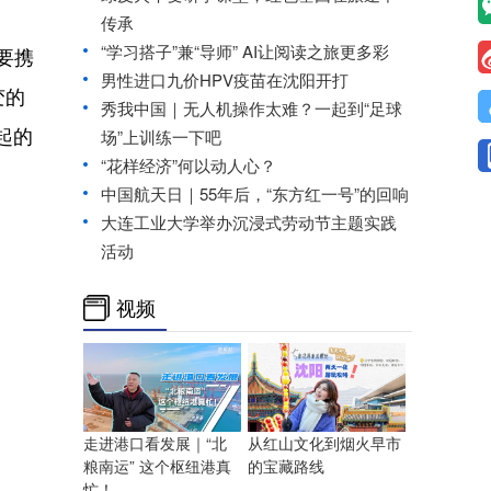
传承
“学习搭子”兼“导师” AI让阅读之旅更多彩
要携
男性进口九价HPV疫苗在沈阳开打
变的
秀我中国｜无人机操作太难？一起到“足球
起的
场”上训练一下吧
“花样经济”何以动人心？
中国航天日｜55年后，“东方红一号”的回响
大连工业大学举办沉浸式劳动节主题实践
活动
视频
走进港口看发展｜“北
从红山文化到烟火早市
粮南运” 这个枢纽港真
的宝藏路线
忙！