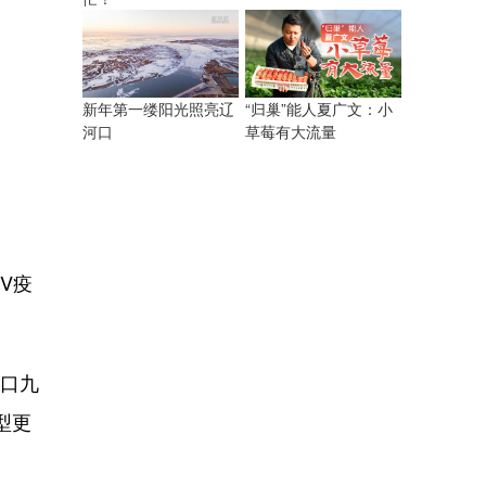
“归巢”能人夏广文：小
新年第一缕阳光照亮辽
草莓有大流量
河口
V疫
进口九
型更