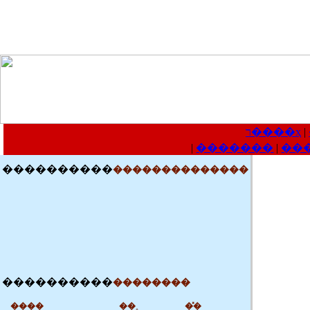
��
Ƶ����ҳ
��
�� ��
��
ͼ Ƭ
��
ר ��
��
�� ̸
��
�
��
��
�� ��
��
�»�����
��
�� ��
��
��
����֮��
��
�� ��
��
�� ��
��
ʱ ��
��
�� 
��
��
У ԰
��
��������
��
�� ��
��
�� ��
ר����ҳ
|
|
�������
|
��
������
��
��
��������������
������
��
��
��������
����
��˳
�̽�