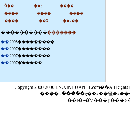
Ӫ��
��ɽ
����
����
����
����
����
��Ϫ
��«��
������
��
��
�������
��
2008���������
��
2007��������
��
2007��������
��
2007�̽�����
Copyright 2000-2006 LN.XINHUANET.com��All Rights 
��Ϊ�»�ͨѶ���Ȩ���У