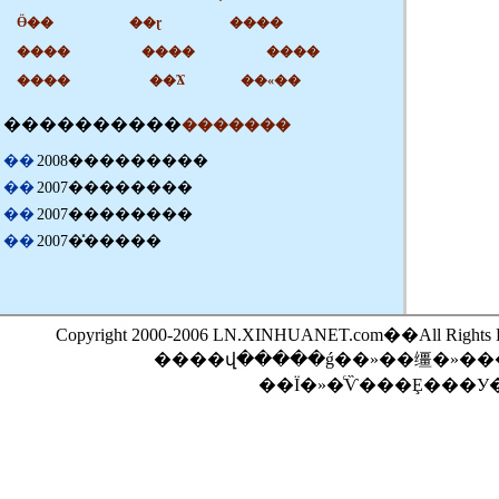
Ӫ��
��ɽ
����
����
����
����
����
��Ϫ
��«��
������
��
��
�������
��
2008���������
��
2007��������
��
2007��������
��
2007�̽�����
Copyright 2000-2006 LN.XINHUANET.com��All Rights 
��Ϊ�»�ͨѶ���Ȩ���У