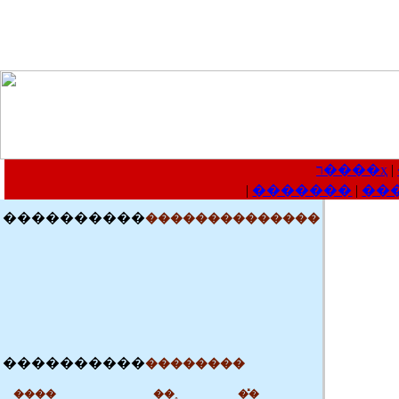
��
Ƶ����ҳ
��
�� ��
��
ͼ Ƭ
��
ר ��
��
�� ̸
��
�
��
��
�� ��
��
�»�����
��
�� ��
��
��
����֮��
��
�� ��
��
�� ��
��
ʱ ��
��
�� 
��
��
У ԰
��
��������
��
�� ��
��
�� ��
ר����ҳ
|
|
�������
|
��
������
��
��
��������������
������
��
��
��������
����
��˳
�̽�