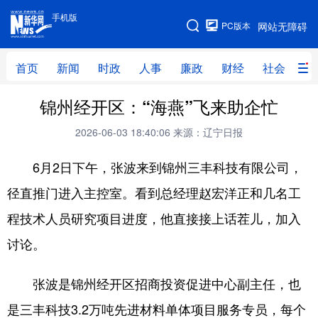
手机版
手机版
PC版本
网站无障碍
网站地图
首页
新闻
时政
人事
廉政
财经
社会
科
锦州经开区：“海燕”飞来助企忙
首页
新闻
时政
人事
2026-06-03 18:40:06
来源：辽宁日报
廉政
财经
社会
科技
6月2日下午，张波来到锦州三丰科技有限公司，
文化
教育
健康
旅游
径直推门进入主控室。看到总经理赵宏洋正和几名工
体育
视频
直播
无人机
程技术人员研究项目进度，他直接接上话茬儿，加入
讨论。
地方频道
张波是锦州经开区招商投资促进中心副主任，也
北京
天津
河北
山西
是三丰科技3.2万吨先进材料单体项目服务专员，每个
辽宁
吉林
上海
江苏