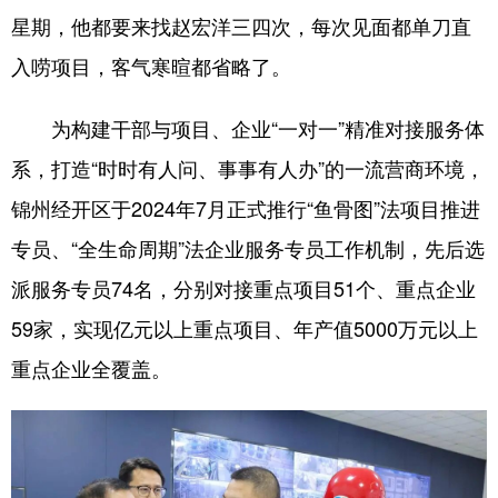
星期，他都要来找赵宏洋三四次，每次见面都单刀直
浙江
安徽
福建
江西
入唠项目，客气寒暄都省略了。
山东
河南
湖北
湖南
为构建干部与项目、企业“一对一”精准对接服务体
广东
广西
海南
重庆
系，打造“时时有人问、事事有人办”的一流营商环境，
四川
贵州
云南
西藏
锦州经开区于2024年7月正式推行“鱼骨图”法项目推进
陕西
甘肃
青海
宁夏
专员、“全生命周期”法企业服务专员工作机制，先后选
新疆
内蒙古
黑龙江
派服务专员74名，分别对接重点项目51个、重点企业
59家，实现亿元以上重点项目、年产值5000万元以上
多语种频道
重点企业全覆盖。
English
Español
Français
عربى
Русский язык
日本語
한국어