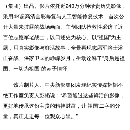
（集团）出品。影片依托近240万分钟珍贵历史影像，
浙江
安徽
福建
江西
采用4K超高清全彩修复与人工智能修复技术，首次公
山东
河南
湖北
湖南
开大量未披露的战场画面。主创团队抢救性采访了近
广东
广西
海南
重庆
百位志愿军老战士，以口述史为核心、以“祖国”为主
题，用真实影像与鲜活故事，全景再现志愿军将士浴
四川
贵州
云南
西藏
血奋战、保家卫国的峥嵘岁月，生动诠释了“身后是祖
陕西
甘肃
青海
宁夏
国、一切为祖国”的赤子情怀。
新疆
内蒙古
黑龙江
该片制片人、中央新影集团发现纪实传媒韬韬不
多语种频道
绝工作室负责人彭韬说：“希望通过这些鲜活的影像，
更好地传承这份宝贵的精神财富，让‘祖国’二字的分
English
Español
Français
عربى
量，真正走进每一位观众心里。”
Русский язык
日本語
한국어