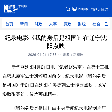
手机版
手机版
PC版本
网站无障碍
网站地图
首页
新闻
时政
人事
廉政
财经
社会
科
纪录电影《我的身后是祖国》在辽宁沈
首页
新闻
时政
人事
阳点映
廉政
财经
社会
科技
2026-04-21 17:33:44
来源：新华网
文化
教育
健康
旅游
新华网沈阳4月21日电（记者赵洪南）在第十三批
体育
视频
直播
无人机
在韩志愿军烈士遗骸归国前夕，纪录电影《我的身后
是祖国》于21日在沈阳抗美援朝烈士陵园点映，以光
地方频道
影致敬英雄，传承英雄精神。
北京
天津
河北
山西
《我的身后是祖国》由中央新闻纪录电影制片厂
辽宁
吉林
上海
江苏