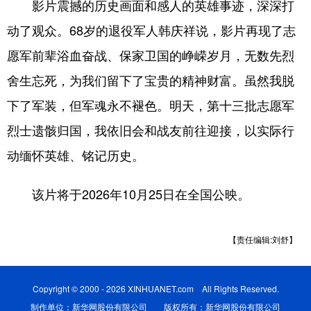
Deutsch
Português
影片震撼的历史画面和感人的英雄事迹，深深打
动了观众。68岁的退役军人韩庆祥说，影片再现了志
愿军前辈浴血奋战、保家卫国的峥嵘岁月，无数先烈
舍生忘死，为我们留下了宝贵的精神财富。虽然我脱
下了军装，但军魂永不褪色。明天，第十三批志愿军
烈士遗骸归国，我依旧会和战友前往迎接，以实际行
动缅怀英雄、铭记历史。
该片将于2026年10月25日在全国公映。
【责任编辑:刘舒】
Copyright © 2000 - 2026 XINHUANET.com All Rights Reserved.
制作单位：新华网股份有限公司 版权所有：新华网股份有限公司