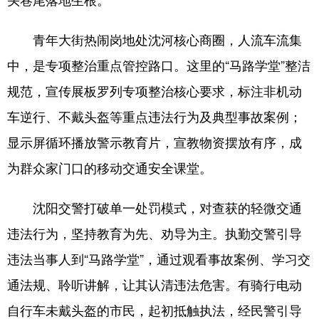
浙江
安徽
福建
江西
青年大街热闹岗地处沈河核心商圈，人流车流集
山东
河南
湖北
湖南
中，是专项整治重点管控路口。这里的“马路学堂”整洁
广东
广西
海南
重庆
规范，宣传展板罗列专项整治核心要求，标注非机动
车逆行、不戴头盔等重点违法行为及典型事故案例；
四川
贵州
云南
西藏
显示屏循环播放警示教育片，宣教物资摆放有序，成
陕西
甘肃
青海
宁夏
为群众家门口的移动交通安全课堂。
新疆
内蒙古
黑龙江
沈阳交警打破单一处罚模式，对查获的轻微交通
多语种频道
违法行为，坚持教育为先、劝导为主。执勤交警引导
违法当事人到“马路学堂”，通过观看事故案例、学习交
English
Español
Français
عربى
通法规、聆听讲解，让其认清违法危害。有骑行电动
Русский язык
日本語
한국어
自行车未戴头盔的市民，起初抵触执法，经民警引导