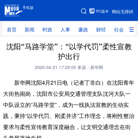
手机版
手机版
PC版本
网站无障碍
网站地图
首页
新闻
时政
人事
廉政
财经
社会
科
沈阳“马路学堂”：“以学代罚”柔性宣教
首页
新闻
时政
人事
护出行
廉政
财经
社会
科技
2026-04-21 17:29:05
来源：新华网
文化
教育
健康
旅游
新华网沈阳4月21日电（记者丁非白）在沈阳青年
体育
视频
直播
无人机
大街热闹岗，沈阳市公安局交通管理支队沈河大队一
中队设立的“马路学堂”，成为一线执法宣教的生动实
地方频道
践，秉持“以学代罚、刚柔并济”工作理念，将刚性整治
北京
天津
河北
山西
要求与柔性宣传教育深度融合，让文明交通理念在街
辽宁
吉林
上海
江苏
头巷尾落地生根。