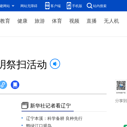
建网站
网站无障碍
客户端
手机版
站内搜索
教育
健康
旅游
体育
视频
直播
无人机
明祭扫活动
新华社记者看辽宁
辽宁本溪：科学备耕 良种先行
鸭绿江口观鸟