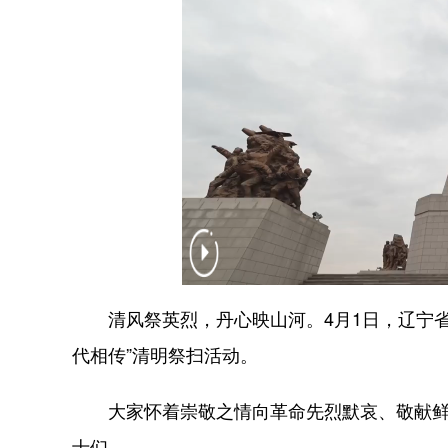
清风祭英烈，丹心映山河。4月1日，辽宁省丹
代相传”清明祭扫活动。
大家怀着崇敬之情向革命先烈默哀、敬献鲜花
士们。