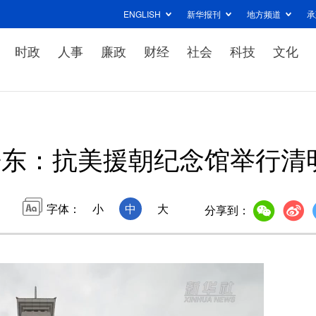
ENGLISH
新华报刊
地方频道
承
时政
人事
廉政
财经
社会
科技
文化
丹东：抗美援朝纪念馆举行清
字体：
小
中
大
分享到：