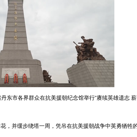
东市各界群众在抗美援朝纪念馆举行“赓续英雄遗志 薪
，并缓步绕塔一周，凭吊在抗美援朝战争中英勇牺牲