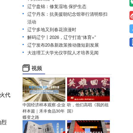
辽宁盘锦：修复湿地 保护生态
辽宁丹东：抗美援朝纪念馆举行清明祭扫
活动
辽宁多地又到春花浪漫时
解码辽宁丨2026，辽宁打造“体育+”
辽宁发布20条新政策推动微短剧发展
大连理工大学光仪学院人才培养见闻
视频
火代
中国经济样本观察·企业
听，他们高唱《我的祖
样本篇｜禾丰食品30年
国》
蝶变之路
的烈