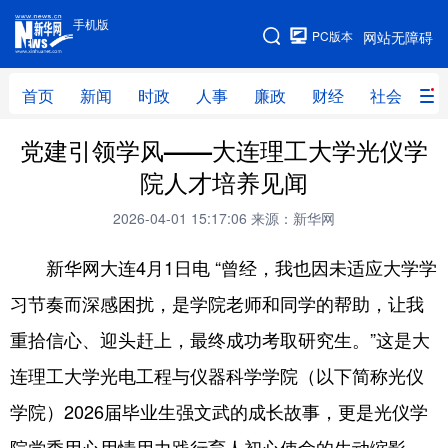
手机版
手机版
PC版本
网站无障碍
网站地图
首页
新闻
时政
人事
廉政
财经
社会
科
党建引领学风——大连理工大学光仪学
首页
新闻
时政
人事
院人才培养见闻
廉政
财经
社会
科技
2026-04-01 15:17:06
来源：新华网
文化
教育
健康
旅游
新华网大连4月1日电 “曾经，我也因未适应大学学
体育
视频
直播
无人机
习节奏而深感困扰，是学院老师和同学的帮助，让我
重拾信心、迎头赶上，最终成功考取研究生。”这是大
地方频道
连理工大学光电工程与仪器科学学院（以下简称光仪
北京
天津
河北
山西
学院）2026届毕业生强文武的成长故事，更是光仪学
辽宁
吉林
上海
江苏
院党委用心用情用力践行育人初心使命的生动缩影。