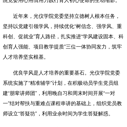
浙江
安徽
福建
江西
近年来，光仪学院党委坚持立德树人根本任务，
山东
河南
湖北
湖南
坚持以党建引领学风，持续优化“树信念、强学风、重
广东
广西
海南
重庆
科创、促就业”育人路径，扎实推进“学风建设固本、科
创育人强能、项目教学提质”三位一体协同发力，筑牢
四川
贵州
云南
西藏
人才培养坚实根基。
陕西
甘肃
青海
宁夏
新疆
内蒙古
黑龙江
优良学风是人才培养的重要基石。光仪学院党委
系统实施了“精准辅学”计划，在积极动员学生党员组
多语种频道
建“朋辈讲师团”，利用晚自习和周末时间开展“一对
一”结对帮扶与重难点课程串讲的基础上，组织党员教
English
Español
Français
عربى
师设立“答疑坊”，利用业余时间为学生答疑解惑。
Русский язык
日本語
한국어