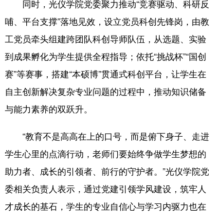
Deutsch
Português
同时，光仪学院党委聚力推动“竞赛驱动、科研反
哺、平台支撑”落地见效，设立党员科创先锋岗，由教
工党员牵头组建跨团队科创导师队伍，从选题、实验
到成果孵化为学生提供全程指导；依托“挑战杯”“国创
赛”等赛事，搭建“本硕博”贯通式科创平台，让学生在
自主创新解决复杂专业问题的过程中，推动知识储备
与能力素养的双跃升。
“教育不是高高在上的口号，而是俯下身子、走进
学生心里的点滴行动，老师们要始终争做学生梦想的
助力者、成长的引领者、前行的守护者。”光仪学院党
委相关负责人表示，通过党建引领学风建设，筑牢人
才成长的基石，学生的专业自信心与学习内驱力也在