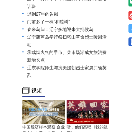
训班
迟到27年的告慰
门前多了一棵“和睦树”
春来鸟归：辽宁多地迎来大批候鸟
辽宁葫芦岛举行祭扫塔山革命烈士陵园活
动
承载烟火气的早市、菜市场渐成文旅消费
新增长点
辽东学院师生与抗美援朝烈士家属共缅英
烈
视频
中国经济样本观察·企业
听，他们高唱《我的祖