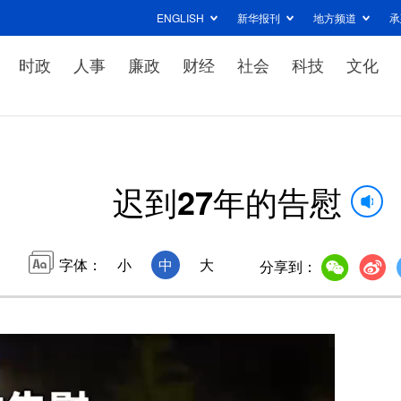
ENGLISH
新华报刊
地方频道
承
时政
人事
廉政
财经
社会
科技
文化
迟到27年的告慰
字体：
小
中
大
分享到：