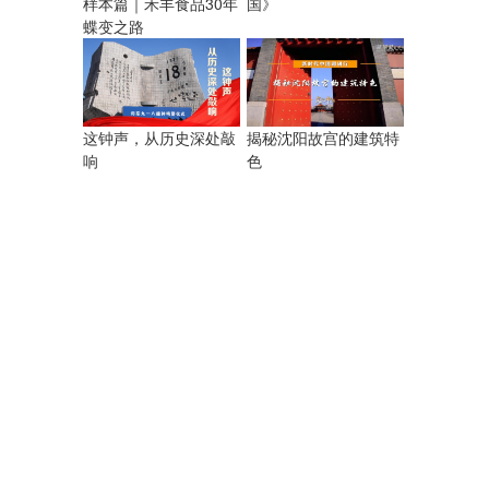
样本篇｜禾丰食品30年
国》
蝶变之路
揭秘沈阳故宫的建筑特
这钟声，从历史深处敲
色
响