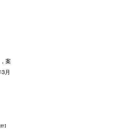
制，案
3月
刘舒】