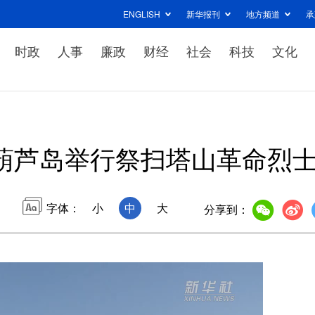
ENGLISH
新华报刊
地方频道
承
时政
人事
廉政
财经
社会
科技
文化
葫芦岛举行祭扫塔山革命烈
字体：
小
中
大
分享到：