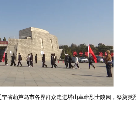
辽宁省葫芦岛市各界群众走进塔山革命烈士陵园，祭奠英