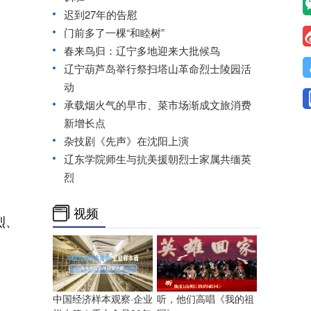
迟到27年的告慰
门前多了一棵“和睦树”
春来鸟归：辽宁多地迎来大批候鸟
辽宁葫芦岛举行祭扫塔山革命烈士陵园活
动
承载烟火气的早市、菜市场渐成文旅消费
新增长点
杂技剧《先声》在沈阳上演
辽东学院师生与抗美援朝烈士家属共缅英
烈
视频
烈、
中国经济样本观察·企业
听，他们高唱《我的祖