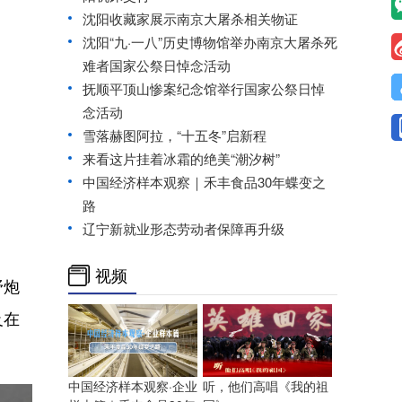
沈阳收藏家展示南京大屠杀相关物证
沈阳“九·一八”历史博物馆举办南京大屠杀死
难者国家公祭日悼念活动
抚顺平顶山惨案纪念馆举行国家公祭日悼
念活动
雪落赫图阿拉，“十五冬”启新程
来看这片挂着冰霜的绝美“潮汐树”
中国经济样本观察｜禾丰食品30年蝶变之
路
辽宁新就业形态劳动者保障再升级
视频
野炮
及在
中国经济样本观察·企业
听，他们高唱《我的祖