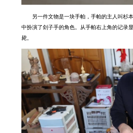
另一件文物是一块手帕，手帕的主人叫杉本四
中扮演了刽子手的角色。从手帕右上角的记录
毙。