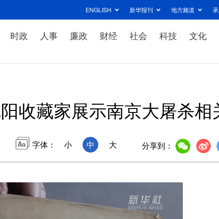
ENGLISH
新华报刊
地方频道
承
时政
人事
廉政
财经
社会
科技
文化
沈阳收藏家展示南京大屠杀相
字体：
小
中
大
分享到：