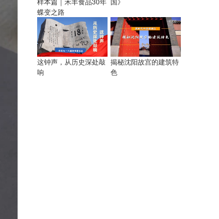
样本篇｜禾丰食品30年
国》
蝶变之路
揭秘沈阳故宫的建筑特
这钟声，从历史深处敲
色
响