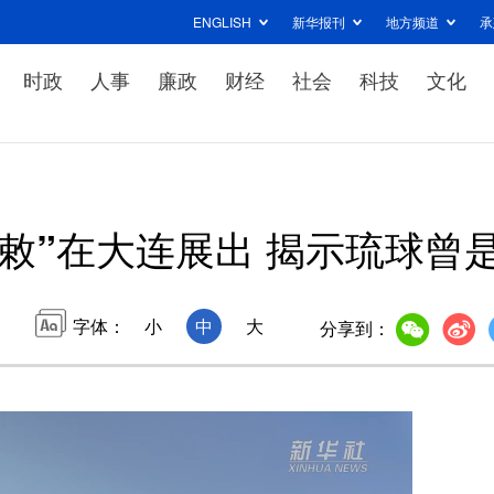
ENGLISH
新华报刊
地方频道
承
时政
人事
廉政
财经
社会
科技
文化
敕”在大连展出 揭示琉球曾
字体：
小
中
大
分享到：