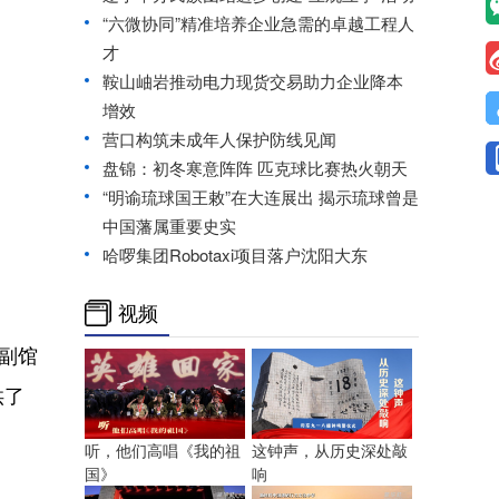
“六微协同”精准培养企业急需的卓越工程人
才
鞍山岫岩推动电力现货交易助力企业降本
增效
营口构筑未成年人保护防线见闻
盘锦：初冬寒意阵阵 匹克球比赛热火朝天
“明谕琉球国王敕”在大连展出 揭示琉球曾是
中国藩属重要史实
哈啰集团Robotaxi项目落户沈阳大东
视频
副馆
供了
听，他们高唱《我的祖
这钟声，从历史深处敲
国》
响