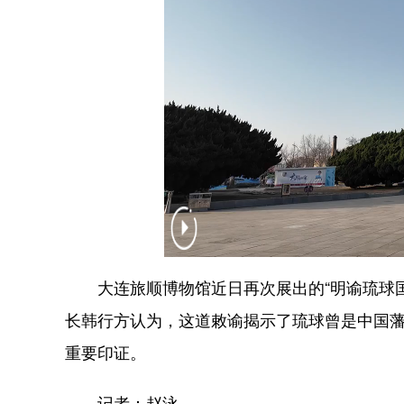
大连旅顺博物馆近日再次展出的“明谕琉球国
长韩行方认为，这道敕谕揭示了琉球曾是中国
重要印证。
记者：赵泳