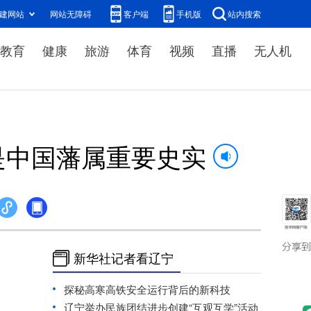
建网站
网站无障碍
客户端
手机版
站内搜索
教育
健康
旅游
体育
视频
直播
无人机
是中国藩属重要史实
新华社记者看辽宁
探秘高寒高铁安全运行背后的新科技
辽宁举办民族团结进步创建“互观互学”活动