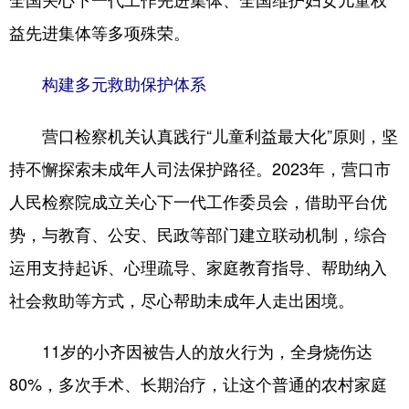
益先进集体等多项殊荣。
浙江
安徽
福建
江西
山东
河南
湖北
湖南
构建多元救助保护体系
广东
广西
海南
重庆
营口检察机关认真践行“儿童利益最大化”原则，坚
四川
贵州
云南
西藏
持不懈探索未成年人司法保护路径。2023年，营口市
陕西
甘肃
青海
宁夏
人民检察院成立关心下一代工作委员会，借助平台优
新疆
内蒙古
黑龙江
势，与教育、公安、民政等部门建立联动机制，综合
运用支持起诉、心理疏导、家庭教育指导、帮助纳入
多语种频道
社会救助等方式，尽心帮助未成年人走出困境。
English
Español
Français
عربى
11岁的小齐因被告人的放火行为，全身烧伤达
Русский язык
日本語
한국어
80%，多次手术、长期治疗，让这个普通的农村家庭