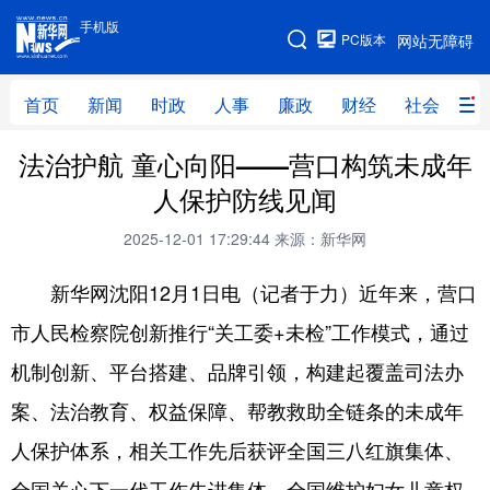
手机版
手机版
PC版本
网站无障碍
网站地图
首页
新闻
时政
人事
廉政
财经
社会
科
法治护航 童心向阳——营口构筑未成年
首页
新闻
时政
人事
人保护防线见闻
廉政
财经
社会
科技
2025-12-01 17:29:44
来源：新华网
文化
教育
健康
旅游
新华网沈阳12月1日电（记者于力）近年来，营口
体育
视频
直播
无人机
市人民检察院创新推行“关工委+未检”工作模式，通过
机制创新、平台搭建、品牌引领，构建起覆盖司法办
地方频道
案、法治教育、权益保障、帮教救助全链条的未成年
北京
天津
河北
山西
人保护体系，相关工作先后获评全国三八红旗集体、
辽宁
吉林
上海
江苏
全国关心下一代工作先进集体、全国维护妇女儿童权