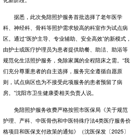
浙江
安徽
福建
江西
据悉，此次免陪照护服务首批选择了老年医学
山东
河南
湖北
湖南
科、神经科、骨科等照护需求较高的科室作为试点病
广东
广西
海南
重庆
区。通过“医护主导、专业辅助、安全高效”的新模式，
由护士或医疗护理员为患者提供助餐、助洁、助浴等
四川
贵州
云南
西藏
规范化生活照护服务，免除家属的全程陪床之需。“我
陕西
甘肃
青海
宁夏
们充分尊重患者的自主选择，服务完全遵循自愿原
新疆
内蒙古
黑龙江
则，试点病区也为不接受此项服务的患者预留了病
房。”沈阳市卫生健康委相关负责人说。
多语种频道
免陪照护服务收费严格按照市医保局《关于规范
English
Español
Français
عربى
护理、产科、中医骨伤和中医特殊疗法4类医疗服务价
Русский язык
日本語
한국어
格项目和医保支付政策的通知》（沈医保发〔2025〕