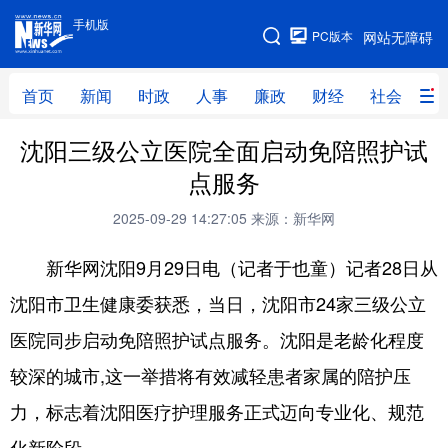
手机版
手机版
PC版本
网站无障碍
网站地图
首页
新闻
时政
人事
廉政
财经
社会
科
沈阳三级公立医院全面启动免陪照护试
首页
新闻
时政
人事
点服务
廉政
财经
社会
科技
2025-09-29 14:27:05
来源：新华网
文化
教育
健康
旅游
新华网沈阳9月29日电（记者于也童）记者28日从
体育
视频
直播
无人机
沈阳市卫生健康委获悉，当日，沈阳市24家三级公立
医院同步启动免陪照护试点服务。沈阳是老龄化程度
地方频道
较深的城市,这一举措将有效减轻患者家属的陪护压
北京
天津
河北
山西
力，标志着沈阳医疗护理服务正式迈向专业化、规范
辽宁
吉林
上海
江苏
化新阶段。