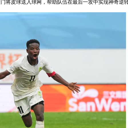
攻门将皮球送入球网，帮助队伍在最后一攻中实现神奇逆