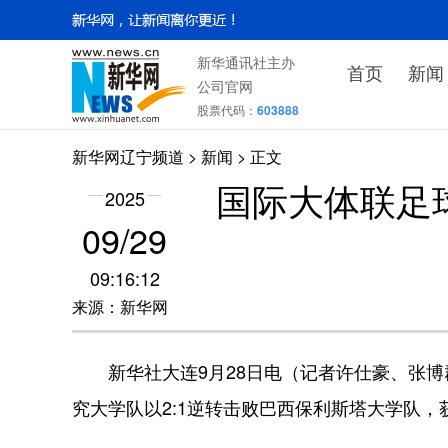
新华通讯社主办
首页
新闻
公司官网
股票代码：
603888
新华网辽宁频道
>
新闻
> 正文
国际大体联足
2025
09/29
09:16:12
来源：新华网
新华社大连9月28日电（记者许仕豪、张博
究大学队以2:1逆转击败巴西保利斯塔大学队，