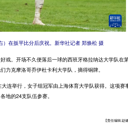
右）在扳平比分后庆祝。新华社记者 郑焕松 摄
戏。开场不久便落后一球的西班牙格拉纳达大学队在第
他们力克摩洛哥乔伊杜卡利大学队，摘得铜牌。
在大连举行，女子组冠军由上海体育大学队获得。这项赛
各地的24支队伍参赛。
【责任编辑:赵