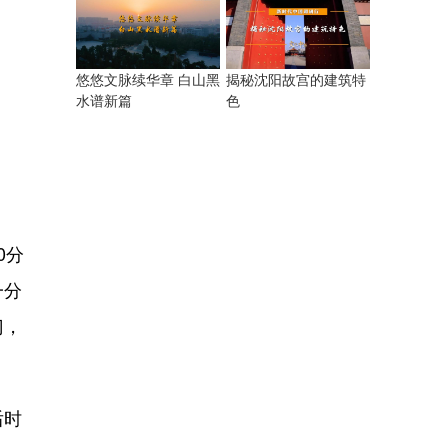
揭秘沈阳故宫的建筑特
悠悠文脉续华章 白山黑
色
水谱新篇
0分
一分
门，
后时