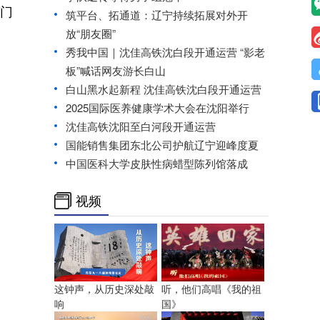
面门
筑平台、拓通道：辽宁持续拓展对外开
放“朋友圈”
秀我中国｜沈佳高铁沈白段开通运营 “影老
板”喊话网友游长白山
白山黑水起新程 沈佳高铁沈白段开通运营
2025国际医养健康学术大会在沈阳举行
沈佳高铁沈阳至白河段开通运营
国能销售集团东北公司护航辽宁迎峰度夏
中国医科大学皮肤性病蜡型陈列馆落成
视频
这钟声，从历史深处敲
听，他们高唱《我的祖
响
国》