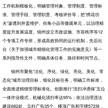
工作机制模板化，明确管理对象、管理制度、管理标
浙江
安徽
福建
江西
准、管理手段、管理职责、考核评价等，把“绣花功
山东
河南
湖北
湖南
夫”渗透到井盖维护、街角小品等微观单元，以治理精
广东
广西
海南
重庆
度提升发展温度。锦州设立市政设施、市容秩序等12
四川
贵州
云南
西藏
个专项工作专班，形成高效协同的运行机制，先后出
台《关于加强城市精细化管理工作的实施意见》等一
陕西
甘肃
青海
宁夏
系列指导性文件，明确具体任务、路径和时间节点。
新疆
内蒙古
黑龙江
锦州市聚焦“洁化、序化、绿化、亮化、美化、常
多语种频道
态化”城市治理目标，细化目标任务，明确工作标准，
全面推进精细管理标准化。创新推行“洗扫冲洒保”五位
English
Español
Français
عربى
一体作业模式，机械化清扫率达95%；依法治理违法
Русский язык
日本語
한국어
建设682处、立柱广告35个、楼顶广告和字牌572块，