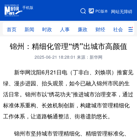
手机版
手机版
PC版本
网站无障碍
网站地图
首页
新闻
时政
人事
廉政
财经
社会
科
锦州：精细化管理“绣”出城市高颜值
首页
新闻
时政
人事
2025-06-21 18:28:01
来源：新华网
廉政
财经
社会
科技
新华网沈阳6月21日电（丁非白、刘焕琪）推窗见
文化
教育
健康
旅游
绿、漫步进园、抬头观景，如今已融入锦州市民的生
体育
视频
直播
无人机
活日常。锦州市以“绣花功夫”推进城市治理变革，通过
标准体系重构、长效机制创新，构建城市管理精细化
地方频道
工作体系，让道路畅通整洁、街巷遗韵悠长。
北京
天津
河北
山西
锦州市坚持城市管理精细化、精细管理标准化、
辽宁
吉林
上海
江苏