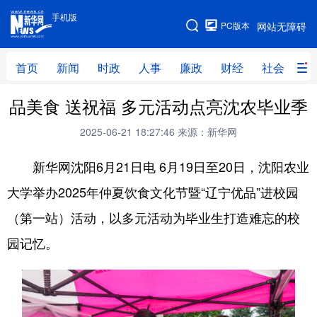
手机版
手机版
PC版本
网站无障碍
网站地图
首页
新闻
时政
人事
廉政
财经
社会
科
品美食 送祝福 多元活动点亮沈农毕业季
首页
新闻
时政
人事
2025-06-21 18:27:46
来源：新华网
廉政
财经
社会
科技
新华网沈阳6月21日电 6月19日至20日，沈阳农业
文化
教育
健康
旅游
大学举办2025年仲夏饮食文化节暨“辽宁优品”进校园
体育
视频
直播
无人机
（第一站）活动，以多元活动为毕业生打造难忘的校
园记忆。
地方频道
北京
天津
河北
山西
辽宁
吉林
上海
江苏