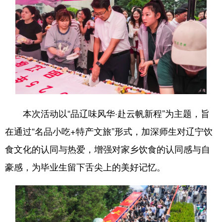
浙江
安徽
福建
江西
山东
河南
湖北
湖南
广东
广西
海南
重庆
四川
贵州
云南
西藏
陕西
甘肃
青海
宁夏
本次活动以“品辽味风华·赴云帆新程”为主题，旨
新疆
内蒙古
黑龙江
在通过“名品小吃+特产文旅”形式，加深师生对辽宁饮
食文化的认同与热爱，增强对家乡饮食的认同感与自
多语种频道
豪感，为毕业生留下舌尖上的美好记忆。
English
Español
Français
عربى
Русский язык
日本語
한국어