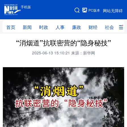
手机版
手机版
PC版本
网站无障碍
网站地图
首页
新闻
时政
人事
廉政
财经
社会
科
“消烟道”抗联密营的“隐身秘技”
首页
新闻
时政
人事
2025-06-13 15:10:21
来源：新华网
廉政
财经
社会
科技
文化
教育
健康
旅游
体育
视频
直播
无人机
地方频道
北京
天津
河北
山西
辽宁
吉林
上海
江苏