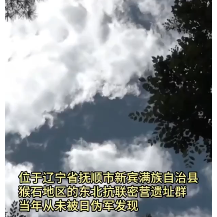
浙江
安徽
福建
江西
山东
河南
湖北
湖南
广东
广西
海南
重庆
四川
贵州
云南
西藏
陕西
甘肃
青海
宁夏
新疆
内蒙古
黑龙江
多语种频道
English
Español
Français
عربى
Русский язык
日本語
한국어