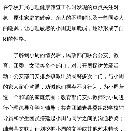
在学校开展心理健康筛查工作时发现的重点关注对
浙江
安徽
福建
江西
象。原生家庭的破碎、亲人的不理解以及一些同龄人
山东
河南
湖北
湖南
的嘲讽，让心理敏感的小周更加脆弱，逐渐形成了自
广东
广西
海南
重庆
闭的性格。
四川
贵州
云南
西藏
了解到小周的情况后，民政部门联合公安、教
陕西
甘肃
青海
宁夏
育、团委、文联等多个部门，对其开展探访关爱活
新疆
内蒙古
黑龙江
动：公安部门安排乡镇派出所民警多次上门，与小周
的家人耐心沟通，劝诫他们摒弃不良行为，为小周营
多语种频道
造一个和谐的家庭氛围；教育部门安排教师对小周进
行心理疏导和学习辅导；共青团岫岩县委组织学校辅
English
Español
Français
عربى
导员和学生团员搭建起小周与同学之间的沟通桥梁；
Русский язык
日本語
한국어
岫岩县文联则计划挖掘小周的文学或其他艺术特长，