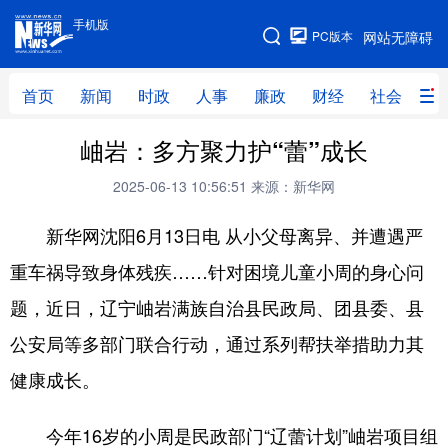
手机版
手机版
PC版本
网站无障碍
网站地图
首页
新闻
时政
人事
廉政
财经
社会
科
岫岩：多方聚力护“蕾”成长
首页
新闻
时政
人事
2025-06-13 10:56:51
来源：新华网
廉政
财经
社会
科技
新华网沈阳6月13日电 从小父母离异、并遭遇严
文化
教育
健康
旅游
重车祸导致身体残疾……针对困境儿童小周的身心问
体育
视频
直播
无人机
题，近日，辽宁岫岩满族自治县民政局、团县委、县
公安局等多部门联合行动，通过系列帮扶举措助力其
地方频道
健康成长。
北京
天津
河北
山西
今年16岁的小周是民政部门“辽蕾计划”岫岩项目组
辽宁
吉林
上海
江苏