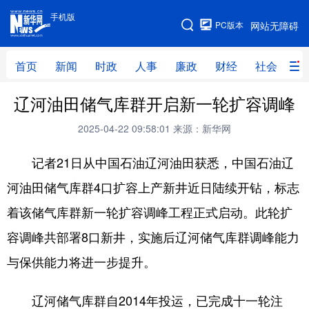
手机版
手机版
PC版本
网站无障碍
网站地图
首页
新闻
时政
人事
廉政
财经
社会
科
辽河油田储气库群开启新一轮扩容调峰
首页
新闻
时政
人事
2025-04-22 09:58:01
来源：新华网
廉政
财经
社会
科技
记者21日从中国石油辽河油田获悉，中国石油辽
文化
教育
健康
旅游
河油田储气库群4口扩容上产新井近日陆续开钻，标志
体育
视频
直播
无人机
着该储气库群新一轮扩容调峰工程正式启动。此轮扩
容调峰共部署8口新井，实施后辽河储气库群调峰能力
地方频道
与保供能力将进一步提升。
北京
天津
河北
山西
辽河储气库群自2014年投运，已完成十一轮注
辽宁
吉林
上海
江苏