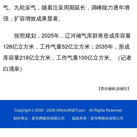
气、九轮采气，随着注采周期延长，调峰能力逐年增
浙江
安徽
福建
江西
强，扩容增效成果显著。
山东
河南
湖北
湖南
按照规划，2025年，辽河储气库群将形成库容量
广东
广西
海南
重庆
128亿立方米，工作气量52亿立方米；2035年，形成
四川
贵州
云南
西藏
库容量218亿立方米，工作气量100亿立方米。（记者
陕西
甘肃
青海
宁夏
白涌泉）
新疆
内蒙古
黑龙江
【责任编辑:赵健彤】
多语种频道
Copyright © 2000 - 2026 XINHUANET.com All Rights Reserved.
English
Español
Français
عربى
制作单位：新华网股份有限公司 版权所有：新华网股份有限公司
Русский язык
日本語
한국어