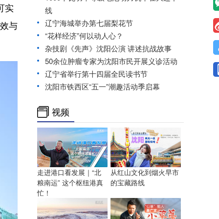
可实
线
辽宁海城举办第七届梨花节
高效与
“花样经济”何以动人心？
杂技剧《先声》沈阳公演 讲述抗战故事
50余位肿瘤专家为沈阳市民开展义诊活动
辽宁省举行第十四届全民读书节
沈阳市铁西区“五一”潮趣活动季启幕
视频
走进港口看发展｜“北
从红山文化到烟火早市
粮南运” 这个枢纽港真
的宝藏路线
忙！