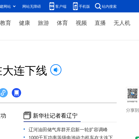
建网站
网站无障碍
客户端
手机版
站内搜索
教育
健康
旅游
体育
视频
直播
无人机
在大连下线
大功
新华社记者看辽宁
辽河油田储气库群开启新一轮扩容调峰
1000千瓦功率等级电池动力机车在大连下