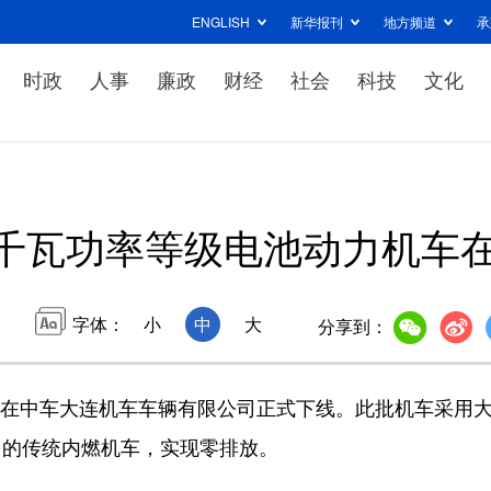
ENGLISH
新华报刊
地方频道
承
时政
人事
廉政
财经
社会
科技
文化
00千瓦功率等级电池动力机车
字体：
小
中
大
分享到：
车在中车大连机车车辆有限公司正式下线。此批机车采用
用的传统内燃机车，实现零排放。