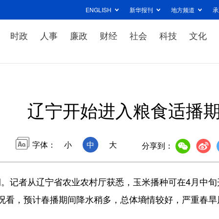
ENGLISH
新华报刊
地方频道
承
时政
人事
廉政
财经
社会
科技
文化
辽宁开始进入粮食适播
字体：
小
中
大
分享到：
记者从辽宁省农业农村厅获悉，玉米播种可在4月中旬
况看，预计春播期间降水稍多，总体墒情较好，严重春旱