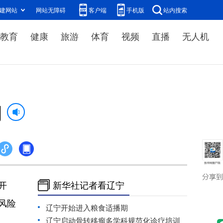
建网站
网站无障碍
客户端
手机版
站内搜索
教育
健康
旅游
体育
视频
直播
无人机
期
开
新华社记者看辽宁
风险
辽宁开始进入粮食适播期
辽宁启动骨转移瘤多学科规范化诊疗培训