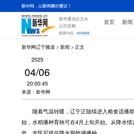
新华通讯社主办
首页
新闻
公司官网
股票代码：
603888
新华网辽宁频道
>
新闻
> 正文
2025
04/06
20:00:45
来源：新华网
随着气温转暖，辽宁正陆续进入粮食适播期。
始，水稻播种育秧可在4月上旬开始。从降水情
低，农民可抓住降水期抢墒播种。