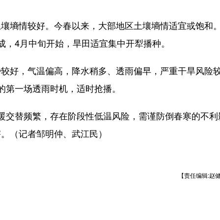
墒情较好。今春以来，大部地区土壤墒情适宜或饱和
成，4月中旬开始，旱田适宜集中开犁播种。
较好，气温偏高，降水稍多、透雨偏早，严重干旱风险
的第一场透雨时机，适时抢播。
交替频繁，存在阶段性低温风险，需谨防倒春寒的不利
害。（记者邹明仲、武江民）
【责任编辑:赵