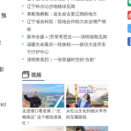
辽宁科尔沁沙地植绿见闻
掌舵海葬船：送生命去更辽阔的地方
。预
辽宁省农科院：院地合作助力农业增产增
收
新华全媒＋|芳草寄思念——清明假期见闻
较
温暖生命最后一段旅程——探访大连市安
宁疗护中心
清明祭英烈｜一张穿越时空的“合影”
影
视频
健彤】
走进港口看发展｜“北
从红山文化到烟火早市
粮南运” 这个枢纽港真
的宝藏路线
忙！