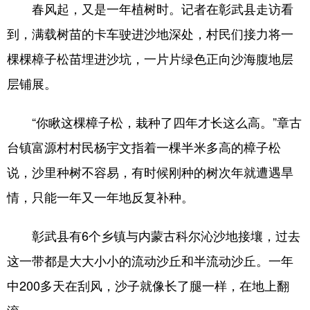
Deutsch
Português
春风起，又是一年植树时。记者在彰武县走访看
到，满载树苗的卡车驶进沙地深处，村民们接力将一
棵棵樟子松苗埋进沙坑，一片片绿色正向沙海腹地层
层铺展。
“你瞅这棵樟子松，栽种了四年才长这么高。”章古
台镇富源村村民杨宇文指着一棵半米多高的樟子松
说，沙里种树不容易，有时候刚种的树次年就遭遇旱
情，只能一年又一年地反复补种。
彰武县有6个乡镇与内蒙古科尔沁沙地接壤，过去
这一带都是大大小小的流动沙丘和半流动沙丘。一年
中200多天在刮风，沙子就像长了腿一样，在地上翻
滚。