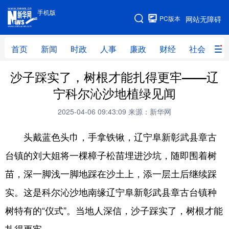
手机版
手机版
PC版本
网站无障碍
网站地图
首页
新闻
时政
人事
廉政
财经
社会
科
沙子踩实了，树根才能扎得更牢——辽
首页
新闻
时政
人事
宁科尔沁沙地植绿见闻
廉政
财经
社会
科技
2025-04-06 09:43:09
来源：新华网
文化
教育
健康
旅游
头戴蓝色头巾，手拿铁锹，辽宁阜新彰武县章古
体育
视频
直播
无人机
台镇的刘大姐将一棵樟子松苗埋进沙坑，随即围着树
苗，深一脚浅一脚地踩在沙土上，添一层土后继续踩
地方频道
实。这是科尔沁沙地南缘辽宁阜新彰武县章古台镇种
北京
天津
河北
山西
树特有的“仪式”。当地人深信，沙子踩实了，树根才能
辽宁
吉林
上海
江苏
扎得更牢。