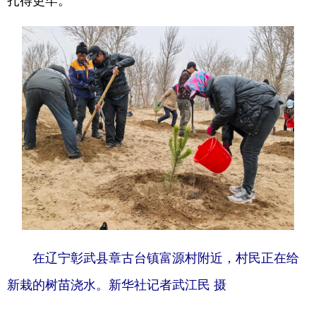
浙江
安徽
福建
江西
山东
河南
湖北
湖南
广东
广西
海南
重庆
四川
贵州
云南
西藏
陕西
甘肃
青海
宁夏
新疆
内蒙古
黑龙江
多语种频道
English
Español
Français
عربى
在辽宁彰武县章古台镇富源村附近，村民正在给
新栽的树苗浇水。新华社记者武江民 摄
Русский язык
日本語
한국어