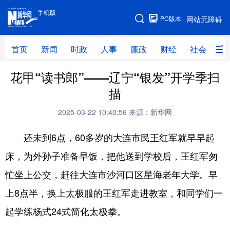
手机版
手机版
PC版本
网站无障碍
网站地图
首页
新闻
时政
人事
廉政
财经
社会
科
花甲“读书郎”——辽宁“银发”开学季扫
首页
新闻
时政
人事
描
廉政
财经
社会
科技
2025-03-22 10:40:56
来源：新华网
文化
教育
健康
旅游
还未到6点，60多岁的大连市民王红军就早早起
体育
视频
直播
无人机
床，为外孙子准备早饭，把他送到学校后，王红军匆
忙坐上公交，赶往大连市沙河口区星海老年大学。早
地方频道
上8点半，换上太极服的王红军走进教室，和同学们一
北京
天津
河北
山西
起学练杨式24式简化太极拳。
辽宁
吉林
上海
江苏