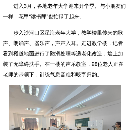
进入3月，各地老年大学迎来开学季。与小朋友们
浙江
安徽
福建
江西
一样，花甲“读书郎”也忙碌了起来。
山东
河南
湖北
湖南
步入沙河口区星海老年大学，教学楼里传来的歌
广东
广西
海南
重庆
声、朗诵声、器乐声，声声入耳。走进教学楼，记者
四川
贵州
云南
西藏
看到楼道地面进行了防滑处理等适老化改造，墙上加
陕西
甘肃
青海
宁夏
装了无障碍扶手。在一楼的声乐教室，28位老人正在
新疆
内蒙古
黑龙江
老师的带领下，训练气息音准和咬字归韵。
多语种频道
English
Español
Français
عربى
Русский язык
日本語
한국어