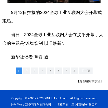
浙江
安徽
福建
江西
9月12日拍摄的2024全球工业互联网大会开幕式
山东
河南
湖北
湖南
现场。
广东
广西
海南
重庆
当日，2024全球工业互联网大会在沈阳开幕，大
四川
贵州
云南
西藏
会的主题是“以智焕制 以旧焕新”。
陕西
甘肃
青海
宁夏
新华社记者 章磊 摄
新疆
内蒙古
黑龙江
1
2
3
4
5
6
7
8
下一页
多语种频道
【责任编辑:关溪涓】
English
Español
Français
عربى
Русский язык
日本語
한국어
Copyright © 2000 - 2026 XINHUANET.com All Rights Reserved.
制作单位：新华网股份有限公司 版权所有：新华网股份有限公司