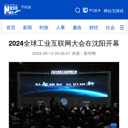
手机版
手机版
PC版本
网站无障碍
网站地图
首页
新闻
时政
人事
廉政
财经
社会
科
2024全球工业互联网大会在沈阳开幕
首页
新闻
时政
人事
2024-09-13 09:26:07
来源：新华网
廉政
财经
社会
科技
文化
教育
健康
旅游
体育
视频
直播
无人机
地方频道
北京
天津
河北
山西
辽宁
吉林
上海
江苏