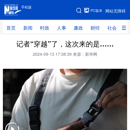
手机版
手机版
PC版本
网站无障碍
网站地图
首页
新闻
时政
人事
廉政
财经
社会
科
记者“穿越”了，这次来的是……
首页
新闻
时政
人事
2024-09-13 17:38:39
来源：新华网
廉政
财经
社会
科技
文化
教育
健康
旅游
体育
视频
直播
无人机
地方频道
北京
天津
河北
山西
辽宁
吉林
上海
江苏