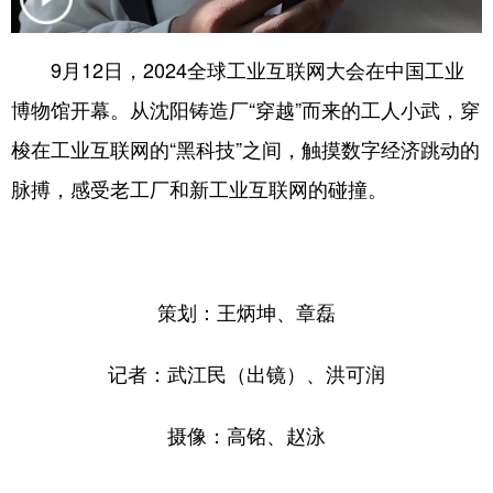
浙江
安徽
福建
江西
9月12日，2024全球工业互联网大会在中国工业
山东
河南
湖北
湖南
博物馆开幕。从沈阳铸造厂“穿越”而来的工人小武，穿
广东
广西
海南
重庆
梭在工业互联网的“黑科技”之间，触摸数字经济跳动的
四川
贵州
云南
西藏
脉搏，感受老工厂和新工业互联网的碰撞。
陕西
甘肃
青海
宁夏
新疆
内蒙古
黑龙江
策划：王炳坤、章磊
多语种频道
记者：武江民（出镜）、洪可润
English
Español
Français
عربى
摄像：高铭、赵泳
Русский язык
日本語
한국어