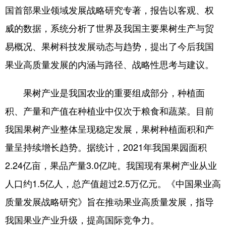
国首部果业领域发展战略研究专著，报告以客观、权
浙江
安徽
福建
江西
威的数据，系统分析了世界及我国主要果树生产与贸
山东
河南
湖北
湖南
易概况、果树科技发展动态与趋势，提出了今后我国
广东
广西
海南
重庆
果业高质量发展的内涵与路径、战略性思考与建议。
四川
贵州
云南
西藏
果树产业是我国农业的重要组成部分，种植面
陕西
甘肃
青海
宁夏
积、产量和产值在种植业中仅次于粮食和蔬菜。目前
新疆
内蒙古
黑龙江
我国果树产业整体呈现稳定发展，果树种植面积和产
量呈持续增长趋势。据统计，2021年我国果园面积
多语种频道
2.24亿亩，果品产量3.0亿吨。我国现有果树产业从业
人口约1.5亿人，总产值超过2.5万亿元。《中国果业高
English
Español
Français
عربى
质量发展战略研究》旨在推动果业高质量发展，指导
Русский язык
日本語
한국어
我国果业产业升级，提高国际竞争力。