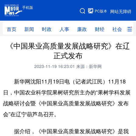
手机版
手机版
PC版本
网站无障碍
网站地图
首页
新闻
时政
人事
廉政
财经
社会
科
《中国果业高质量发展战略研究》在辽
首页
新闻
时政
人事
正式发布
廉政
财经
社会
科技
2023-11-19 16:23:01
来源：新华网
文化
教育
健康
旅游
新华网沈阳11月19日电（记者武江民）11月18
体育
视频
直播
无人机
日，中国农业科学院果树研究所主办的“果树学科发展
战略研讨会暨《中国果业高质量发展战略研究》发布
地方频道
会”在辽宁葫芦岛召开。
北京
天津
河北
山西
据介绍，《中国果业高质量发展战略研究》是我
辽宁
吉林
上海
江苏