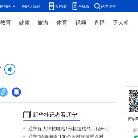
建网站
网站无障碍
客户端
手机版
站内搜索
教育
健康
旅游
体育
视频
直播
无人机
时
新华社记者看辽宁
辽宁徐大堡核电站1号机组核岛工程开工
辽宁“精雕细琢”100个乡村旅游重点村