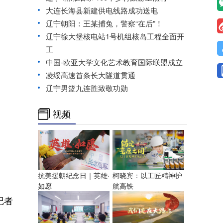
大连长海县新建供电线路成功送电
辽宁朝阳：王某捕兔，警察“在后”！
辽宁徐大堡核电站1号机组核岛工程全面开
工
中国-欧亚大学文化艺术教育国际联盟成立
凌绥高速首条长大隧道贯通
辽宁男篮九连胜致敬功勋
视频
抗美援朝纪念日｜英雄·
柯晓宾：以工匠精神护
如愿
航高铁
记者