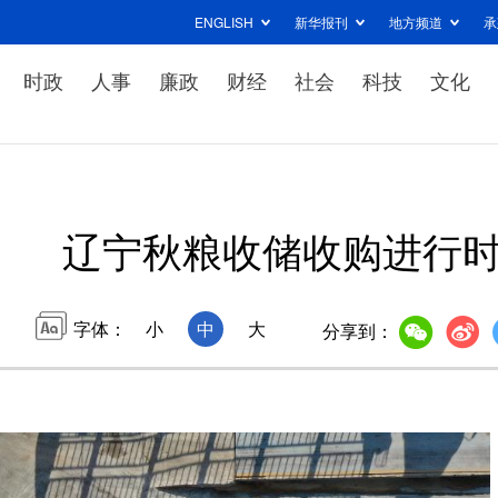
ENGLISH
新华报刊
地方频道
承
时政
人事
廉政
财经
社会
科技
文化
辽宁秋粮收储收购进行
字体：
小
中
大
分享到：