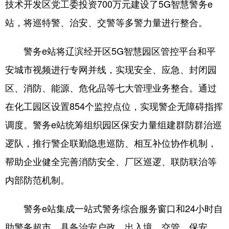
Deutsch
Português
技术开发区党工委投资700万元建设了5G智慧警务e
站，将巡特警、治安、交警等多警力量进行整合。
警务e站将辽滨经开区5G智慧园区管控平台和平
安城市视频进行专网并线，实现安全、应急、封闭园
区、消防、能源、危化品等七大管理业务整合。通过
在化工园区设置854个监控点位，实现警企无障碍指挥
调度。警务e站统筹组织园区保安力量组建群防群治巡
逻队，推行警企联勤隐患巡防、相互补位协作机制，
帮助企业健全完善消防安全、厂区巡逻、联防联治等
内部防范机制。
警务e站集成一站式警务综合服务窗口和24小时自
助警务超市，具备治安户政、出入境、交管、保安、