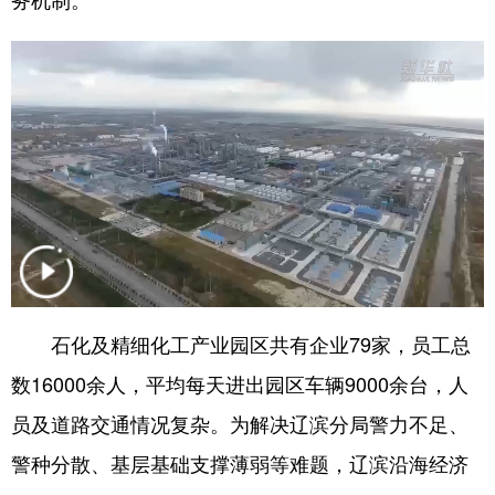
浙江
安徽
福建
江西
山东
河南
湖北
湖南
广东
广西
海南
重庆
四川
贵州
云南
西藏
陕西
甘肃
青海
宁夏
新疆
内蒙古
黑龙江
石化及精细化工产业园区共有企业79家，员工总
多语种频道
数16000余人，平均每天进出园区车辆9000余台，人
English
Español
Français
عربى
员及道路交通情况复杂。为解决辽滨分局警力不足、
Русский язык
日本語
한국어
警种分散、基层基础支撑薄弱等难题，辽滨沿海经济