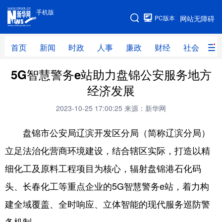
手机版
手机版
PC版本
网站无障碍
网站地图
首页
新闻
时政
人事
廉政
财经
社会
科
5G智慧警务e站助力盘锦公安服务地方
首页
新闻
时政
人事
经济发展
廉政
财经
社会
科技
2023-10-25 17:00:25
来源：新华网
文化
教育
健康
旅游
盘锦市公安局辽滨开发区分局（简称辽滨分局）
体育
视频
直播
无人机
立足法治化营商环境建设，结合辖区实际，打造以精
细化工及原料工程项目为核心，辐射盘锦港石化码
地方频道
头、长春化工等重点企业的5G智慧警务e站，着力构
北京
天津
河北
山西
建全域覆盖、全时响应、立体智能的现代服务巡防警
辽宁
吉林
上海
江苏
务机制。