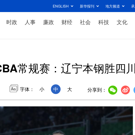
ENGLISH
新华报刊
地方频道
承
时政
人事
廉政
财经
社会
科技
文化
CBA常规赛：辽宁本钢胜四
字体：
小
中
大
分享到：