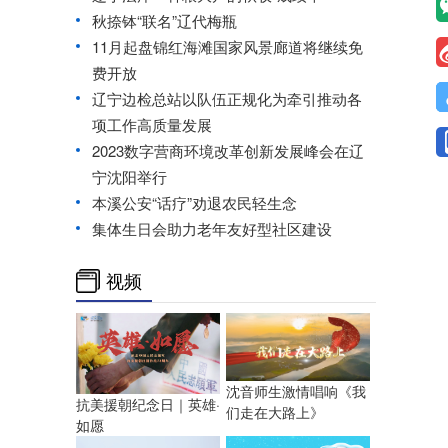
秋捺钵“联名”辽代梅瓶
11月起盘锦红海滩国家风景廊道将继续免
费开放
辽宁边检总站以队伍正规化为牵引推动各
项工作高质量发展
2023数字营商环境改革创新发展峰会在辽
宁沈阳举行
本溪公安“话疗”劝退农民轻生念
集体生日会助力老年友好型社区建设
视频
沈音师生激情唱响《我
抗美援朝纪念日｜英雄·
们走在大路上》
如愿