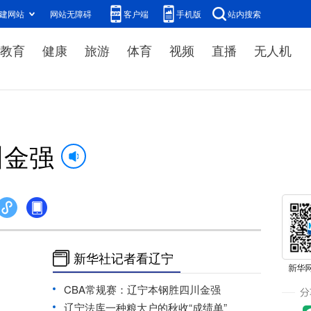
建网站
网站无障碍
客户端
手机版
站内搜索
教育
健康
旅游
体育
视频
直播
无人机
川金强
新华社记者看辽宁
CBA常规赛：辽宁本钢胜四川金强
辽宁法库一种粮大户的秋收“成绩单”