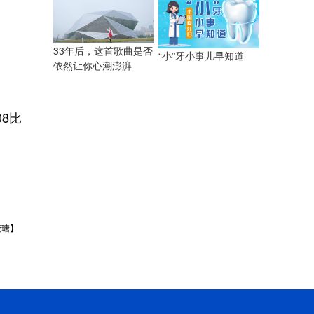
33年后，这首歌曲是否
“小”牙小事儿早知道
依然让你心潮澎湃
8比
晓瑭】