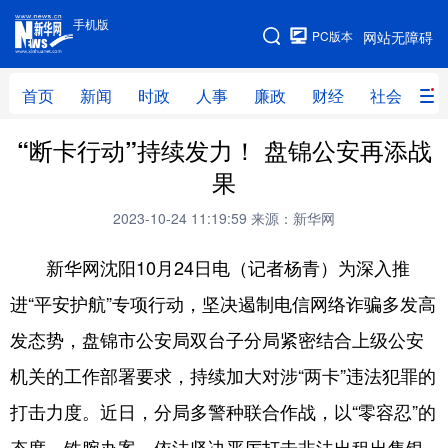
手机版
手机版
PC版本
网站无障碍
网站地图
首页
新闻
时政
人事
廉政
财经
社会
科
“断卡行动”持续发力！ 盘锦公安再添战
首页
新闻
时政
人事
果
廉政
财经
社会
科技
2023-10-24 11:19:59
来源：新华网
文化
教育
健康
旅游
新华网沈阳10月24日电（记者杨青）为深入推
体育
视频
直播
无人机
进“平安护航”专项行动，坚决遏制电信网络诈骗多发高
发态势，盘锦市公安局双台子分局紧密结合上级公安
地方频道
机关的工作部署要求，持续加大对涉“两卡”违法犯罪的
北京
天津
河北
山西
打击力度。近日，分局多警种联合作战，以“零容忍”的
辽宁
吉林
上海
江苏
态度，铁腕办案，依法坚决严厉打击非法出租出售银