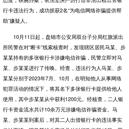
行卡违法行为，成功抓获2名“为电信网络诈骗提供帮
浙江
安徽
福建
江西
助”嫌疑人。
山东
河南
湖北
湖南
广东
广西
海南
重庆
10月11日起，盘锦市公安局双台子分局红旗派出
所民警在对“断卡”线索核查时，发现辖区居民马某、步
四川
贵州
云南
西藏
某某持有的多张银行卡涉嫌电信诈骗，民警立即对马
陕西
甘肃
青海
宁夏
某、步某某进行了传唤。经查，违法行为人马某、步
新疆
内蒙古
黑龙江
某某分别于2023年7月、10月，在明知他人从事网络
犯罪活动的情况下，将其名下多张银行卡提供给他人
多语种频道
使用，其中步某某从中获利1200元。经核查，二人银
English
Español
Français
عربى
行卡资金流水共计10余万元涉嫌电信诈骗资金。马
Русский язык
日本語
한국어
某、步某某到案后，对其二人出借银行卡的违法事实