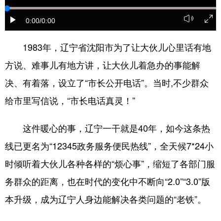
浙江
安徽
福建
江西
0:00
/0:00
山东
河南
湖北
湖南
1983年，辽宁省沈阳市为了让大伙儿心里话有地
广东
广西
海南
重庆
方说、难事儿有地方讲，让大伙儿着急办的事能解
四川
贵州
云南
西藏
决、有着落，设立了“市长公开电话”。当时,不少群众
给市里写信说，“市长电话真灵！”
陕西
甘肃
青海
宁夏
新疆
内蒙古
黑龙江
这件暖心的事，辽宁一干就是40年，如今这条热
线已更名为“12345政务服务便民热线”，全天候7*24小
多语种频道
时倾听着大伙儿各种各样的“烦心事”，缩短了各部门服
务群众的距离，也在时代的变化中不断向“2.0”“3.0”版
English
Español
Français
عربى
本升级，成为辽宁人身边能解决各类问题的“老铁”。
Русский язык
日本語
한국어