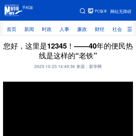
手机版
手机版
PC版本
网站无障碍
网站地图
首页
新闻
时政
人事
廉政
财经
社会
科
您好，这里是12345！——40年的便民热
首页
新闻
时政
人事
线是这样的“老铁”
廉政
财经
社会
科技
2023-10-23 14:49:36
来源：新华网
文化
教育
健康
旅游
体育
视频
直播
无人机
地方频道
北京
天津
河北
山西
辽宁
吉林
上海
江苏