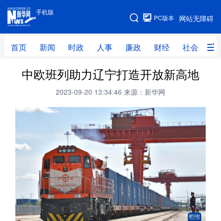
手机版
手机版
PC版本
网站无障碍
网站地图
首页
新闻
时政
人事
廉政
财经
社会
科
中欧班列助力辽宁打造开放新高地
首页
新闻
时政
人事
2023-09-20 13:34:46
来源：新华网
廉政
财经
社会
科技
文化
教育
健康
旅游
体育
视频
直播
无人机
地方频道
北京
天津
河北
山西
辽宁
吉林
上海
江苏