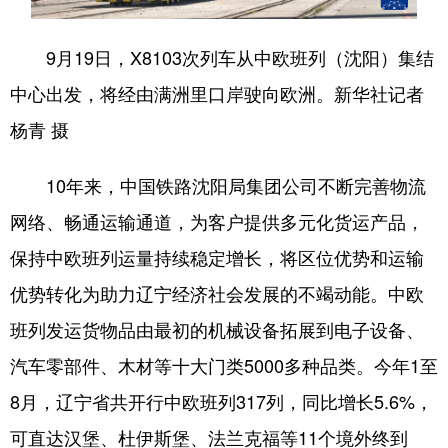
浙江
安徽
福建
江西
9月19日，X8103次列车从中欧班列（沈阳）集结
山东
河南
湖北
湖南
中心出发，将经由满洲里口岸驶向欧洲。新华社记者
广东
广西
海南
重庆
杨青 摄
四川
贵州
云南
西藏
10年来，中国铁路沈阳局集团公司不断完善物流
陕西
甘肃
青海
宁夏
网络、畅通运输通道，为客户提供多元化货运产品，
新疆
内蒙古
黑龙江
保持中欧班列运量持续稳定增长，将区位优势和运输
优势转化为助力辽宁经济社会发展的不竭动能。中欧
多语种频道
班列发运货物品由最初的机械设备拓展到电子设备、
汽车零部件、木材等十大门类5000多种品类。今年1至
English
Español
Français
عربى
8月，辽宁省共开行中欧班列317列，同比增长5.6%，
Русский язык
日本語
한국어
可直达汉堡、杜伊斯堡、法兰克福等11个境外终到