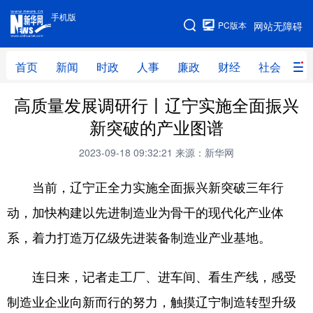
手机版
手机版
PC版本
网站无障碍
网站地图
首页
新闻
时政
人事
廉政
财经
社会
科
高质量发展调研行丨辽宁实施全面振兴
首页
新闻
时政
人事
新突破的产业图谱
廉政
财经
社会
科技
2023-09-18 09:32:21
来源：新华网
文化
教育
健康
旅游
当前，辽宁正全力实施全面振兴新突破三年行
体育
视频
直播
无人机
动，加快构建以先进制造业为骨干的现代化产业体
系，着力打造万亿级先进装备制造业产业基地。
地方频道
连日来，记者走工厂、进车间、看生产线，感受
北京
天津
河北
山西
制造业企业向新而行的努力，触摸辽宁制造转型升级
辽宁
吉林
上海
江苏