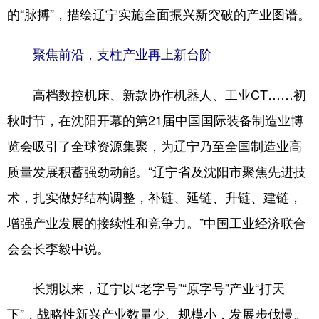
的“脉搏”，描绘辽宁实施全面振兴新突破的产业图谱。
浙江
安徽
福建
江西
聚焦前沿，支柱产业再上新台阶
山东
河南
湖北
湖南
广东
广西
海南
重庆
高档数控机床、新款协作机器人、工业CT……初
四川
贵州
云南
西藏
秋时节，在沈阳开幕的第21届中国国际装备制造业博
览会吸引了全球资源集聚，为辽宁乃至全国制造业高
陕西
甘肃
青海
宁夏
质量发展积蓄强劲动能。“辽宁省及沈阳市聚焦先进技
新疆
内蒙古
黑龙江
术，扎实做好结构调整，补链、延链、升链、建链，
增强产业发展的接续性和竞争力。”中国工业经济联合
多语种频道
会会长李毅中说。
English
Español
Français
عربى
长期以来，辽宁以“老字号”“原字号”产业“打天
Русский язык
日本語
한국어
下”，战略性新兴产业数量少、规模小，发展步伐慢。