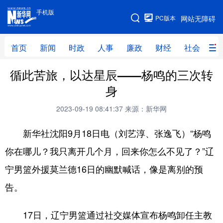
手机版
手机版
PC版本
网站无障碍
网站地图
首页
新闻
时政
人事
廉政
财经
社会
科
循此苦旅，以达星辰——杨鸣的三次转
首页
新闻
时政
人事
身
廉政
财经
社会
科技
2023-09-19 08:41:37
来源：新华网
文化
教育
健康
旅游
新华社沈阳9月18日电（刘艺淳、张逸飞）“杨鸣
体育
视频
直播
无人机
你在哪儿？我只离开几个月，回来你怎么不见了？”辽
宁男篮外援莫兰德16日的幽默喊话，像是离别的预
地方频道
告。
北京
天津
河北
山西
17日，辽宁男篮通过社交媒体宣布杨鸣卸任主教
辽宁
吉林
上海
江苏