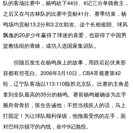
队的客场比赛中，杨鸣砍下44分、6记三分单骑救主，
之后又在与吉林队的比赛中贡献41分。赛季结束，杨
鸣场均贡献13.2分和3.2次助攻。这个长相俊朗、球风
飘逸的20岁少年赢得了球迷的喜爱，也获得了中国男
篮教练组的青睐，成功入选国家集训队。
但随后发生在杨鸣身上的故事，用跌宕起伏来形
容都有些苍白。2006年3月10日，CBA常规赛第42
轮，辽宁队客场以113:110险胜北京队。比赛的主角是
拿到全队最高的35分的杨鸣。赛前杨鸣被确诊为左手
腕舟骨骨折，医生告诫他：不想当残疾人的话，马上
打固定！为让球队顺利保级，他拖着受伤的左手，面
对巴特尔镇守的内线，命中9记抛投。