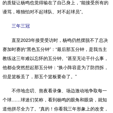
的质疑让杨鸣也觉得输在了自己身上，“能接受所有的
谩骂，唯独怕对不起球队、对不起球员”。
三年三冠
直至2023年接受受访时，杨鸣仍然摆脱不了总决
赛加时赛的“黑色五分钟”：“最后那五分钟，是我当主
教练这三年难以忘怀的五分钟。”甚至无论干什么事，
他都会突然想起那五分钟：“换小阵容是为了防挡拆，
但是篮板丢了，那五个篮板要命了。”
不停地念叨、熬夜看录像、场边激动地争取每一
个球……球迷们笑称，看到杨鸣的眼角和眼袋，就知
道他拼尽全力了。“真的！你看我三年形象上的改变，