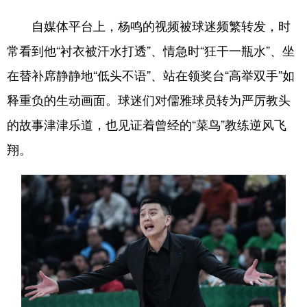
自媒体平台上，杨鸣的视频被球迷频繁转发，时
常看到他“衬衣被汗水打透”、情急时“狂干一瓶水”、坐
在替补席静静地“低头不语”、站在领奖台“高举双手”如
释重负的生动画面。球迷们对儒雅球员转为严厉教头
的故事津津乐道，也见证着曾经的“菜鸟”教练逆风飞
翔。