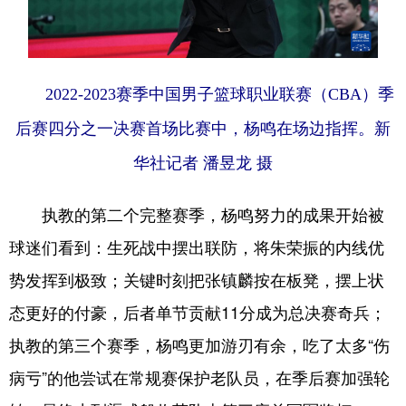
2022-2023赛季中国男子篮球职业联赛（CBA）季
后赛四分之一决赛首场比赛中，杨鸣在场边指挥。
新
华社记者 潘昱龙 摄
执教的第二个完整赛季，杨鸣努力的成果开始被
球迷们看到：生死战中摆出联防，将朱荣振的内线优
势发挥到极致；关键时刻把张镇麟按在板凳，摆上状
态更好的付豪，后者单节贡献11分成为总决赛奇兵；
执教的第三个赛季，杨鸣更加游刃有余，吃了太多“伤
病亏”的他尝试在常规赛保护老队员，在季后赛加强轮