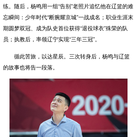
练。随后，杨鸣用一组“告别”老照片追忆他在辽篮的难
浙江
安徽
福建
江西
忘瞬间：少年时代“断腕耀京城”一战成名；职业生涯末
山东
河南
湖北
湖南
期圆梦双冠、成为队史首位获得“退役球衣”殊荣的队
广东
广西
海南
重庆
员；执教后，率领辽宁实现“三年三冠”。
四川
贵州
云南
西藏
循此苦旅，以达星辰。三次转身后，杨鸣与辽篮
陕西
甘肃
青海
宁夏
的故事也将告一段落。
新疆
内蒙古
黑龙江
多语种频道
English
Español
Français
عربى
Русский язык
日本語
한국어