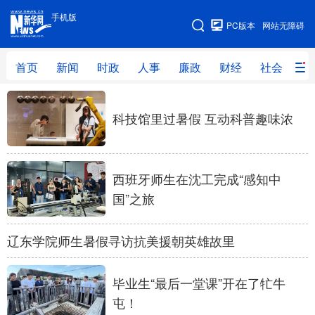
手机版
手机版
PC版本
网站无障碍
网站地图
首页
新闻
时政
人事
廉政
财经
社会
科
首页
新闻
时政
人事
科技馆里过暑假 互动科普趣味浓
廉政
财经
社会
科技
文化
教育
健康
旅游
西班牙师生在沈工完成“感知中
体育
视频
直播
无人机
国”之旅
辽东学院师生暑假寻访抗美援朝英雄故里
地方频道
北京
天津
河北
山西
毕业生“最后一堂课”开在了牤牛
屯！
辽宁
吉林
上海
江苏