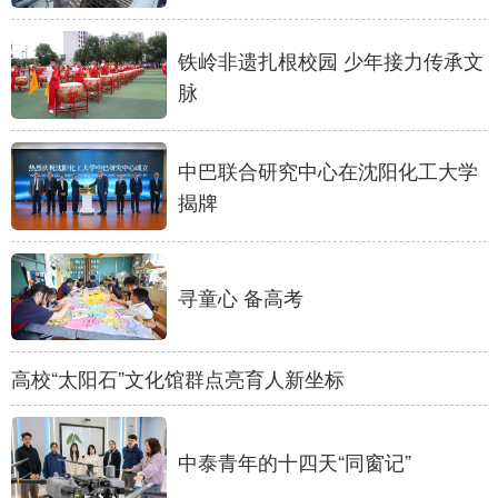
浙江
安徽
福建
江西
铁岭非遗扎根校园 少年接力传承文
山东
河南
湖北
湖南
脉
广东
广西
海南
重庆
中巴联合研究中心在沈阳化工大学
四川
贵州
云南
西藏
揭牌
陕西
甘肃
青海
宁夏
新疆
内蒙古
黑龙江
寻童心 备高考
多语种频道
高校“太阳石”文化馆群点亮育人新坐标
English
Español
Français
عربى
Русский язык
日本語
한국어
中泰青年的十四天“同窗记”