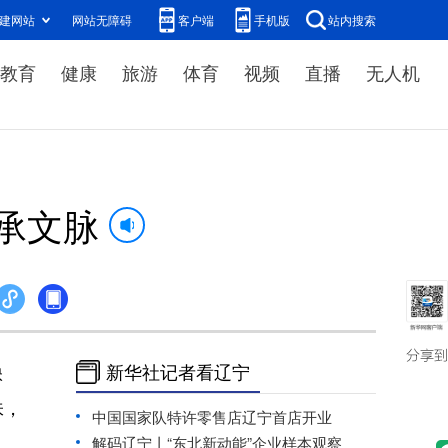
建网站
网站无障碍
客户端
手机版
站内搜索
教育
健康
旅游
体育
视频
直播
无人机
承文脉
秧
新华社记者看辽宁
味，
中国国家队特许零售店辽宁首店开业
解码辽宁丨“东北新动能”企业样本观察