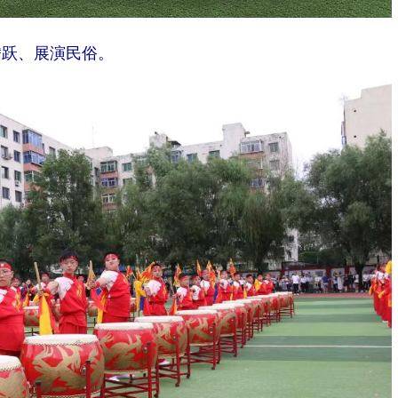
腾跃、展演民俗。