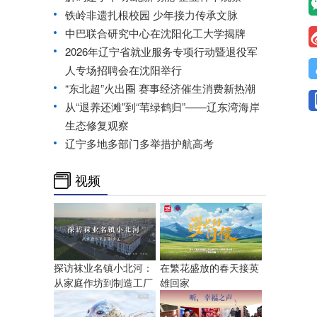
铁岭非遗扎根校园 少年接力传承文脉
中巴联合研究中心在沈阳化工大学揭牌
2026年辽宁省就业服务专项行动暨退役军
人专场招聘会在沈阳举行
“东北超”火出圈 赛事经济催生消费新热潮
从“退养还滩”到“苇绿鹤归”——辽东湾海岸
生态修复观察
辽宁多地多部门多举措护航高考
视频
探访袜业名镇小北河：
在繁花盛放的春天接英
从家庭作坊到制造工厂
雄回家