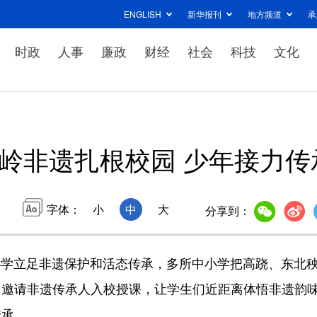
ENGLISH
新华报刊
地方频道
承
时政
人事
廉政
财经
社会
科技
文化
岭非遗扎根校园 少年接力传
字体：
小
中
大
分享到：
小学立足非遗保护和活态传承，多所中小学把高跷、东北
，邀请非遗传承人入校授课，让学生们近距离体悟非遗韵
传承。