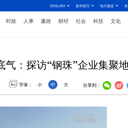
ENGLISH
新华报刊
地方频道
承
时政
人事
廉政
财经
社会
科技
文化
底气：探访“钢珠”企业集聚
字体：
小
中
大
分享到：