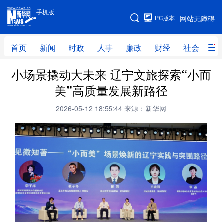
手机版
手机版
PC版本
网站无障碍
网站地图
首页
新闻
时政
人事
廉政
财经
社会
科
小场景撬动大未来 辽宁文旅探索“小而
首页
新闻
时政
人事
美”高质量发展新路径
廉政
财经
社会
科技
2026-05-12 18:55:44
来源：新华网
文化
教育
健康
旅游
体育
视频
直播
无人机
地方频道
北京
天津
河北
山西
辽宁
吉林
上海
江苏