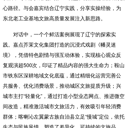
Deutsch
Português
心路径。与会嘉宾结合辽宁实践，分享实操经验，为
东北老工业基地文旅高质量发展注入新思路。
对话中，一个个鲜活案例展现了辽宁的探索实
践。嘉点芥茉文化集团打造的沉浸式戏剧《幡灵迷
境》，凭借特色剧情与强互动体验，实现核心观众反
复观演超500次，印证了精品内容的强大生命力；鞍山
市铁东区深耕地域文化底蕴，通过精细化运营完善公
共服务、优化消费场景，推动城区文旅提质升级；兴
城市主打“轻量化”，通过打造小型业态网点、推进微空
间改造，精准激活城市文旅活力，有效吸引年轻消费
群体；喀喇沁左翼蒙古族自治县立足“慢城”定位，依托
生态与民族风情，塑造了差异化、可持续的文旅品