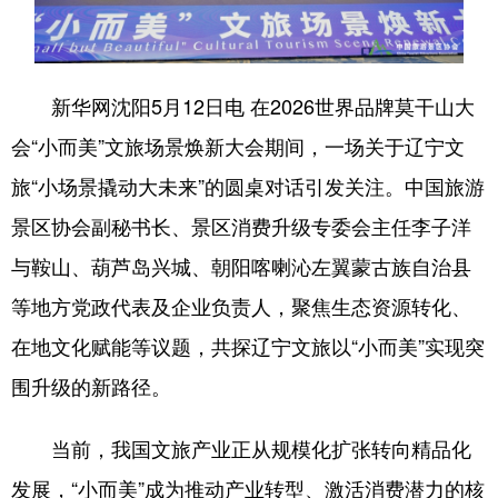
浙江
安徽
福建
江西
山东
河南
湖北
湖南
新华网沈阳5月12日电 在2026世界品牌莫干山大
广东
广西
海南
重庆
会“小而美”文旅场景焕新大会期间，一场关于辽宁文
四川
贵州
云南
西藏
旅“小场景撬动大未来”的圆桌对话引发关注。中国旅游
景区协会副秘书长、景区消费升级专委会主任李子洋
陕西
甘肃
青海
宁夏
与鞍山、葫芦岛兴城、朝阳喀喇沁左翼蒙古族自治县
新疆
内蒙古
黑龙江
等地方党政代表及企业负责人，聚焦生态资源转化、
在地文化赋能等议题，共探辽宁文旅以“小而美”实现突
多语种频道
围升级的新路径。
English
Español
Français
عربى
当前，我国文旅产业正从规模化扩张转向精品化
Русский язык
日本語
한국어
发展，“小而美”成为推动产业转型、激活消费潜力的核