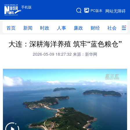
手机版
手机版
PC版本
网站无障碍
网站地图
首页
新闻
时政
人事
廉政
财经
社会
科
大连：深耕海洋养殖 筑牢“蓝色粮仓”
首页
新闻
时政
人事
2026-05-09 18:27:32
来源：新华网
廉政
财经
社会
科技
文化
教育
健康
旅游
体育
视频
直播
无人机
地方频道
北京
天津
河北
山西
辽宁
吉林
上海
江苏