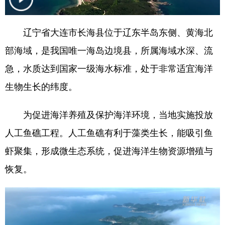
浙江
安徽
福建
江西
辽宁省大连市长海县位于辽东半岛东侧、黄海北
山东
河南
湖北
湖南
部海域，是我国唯一海岛边境县，所属海域水深、流
广东
广西
海南
重庆
急，水质达到国家一级海水标准，处于非常适宜海洋
四川
贵州
云南
西藏
生物生长的纬度。
陕西
甘肃
青海
宁夏
为促进海洋养殖及保护海洋环境，当地实施投放
新疆
内蒙古
黑龙江
人工鱼礁工程。人工鱼礁有利于藻类生长，能吸引鱼
虾聚集，形成微生态系统，促进海洋生物资源增殖与
多语种频道
恢复。
English
Español
Français
عربى
Русский язык
日本語
한국어