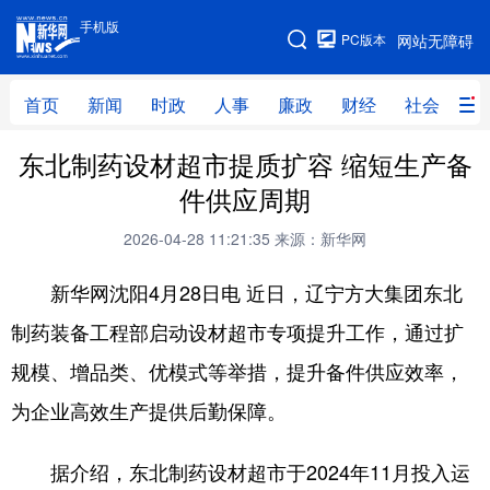
手机版
手机版
PC版本
网站无障碍
网站地图
首页
新闻
时政
人事
廉政
财经
社会
科
东北制药设材超市提质扩容 缩短生产备
首页
新闻
时政
人事
件供应周期
廉政
财经
社会
科技
2026-04-28 11:21:35
来源：新华网
文化
教育
健康
旅游
新华网沈阳4月28日电 近日，辽宁方大集团东北
体育
视频
直播
无人机
制药装备工程部启动设材超市专项提升工作，通过扩
规模、增品类、优模式等举措，提升备件供应效率，
地方频道
为企业高效生产提供后勤保障。
北京
天津
河北
山西
据介绍，东北制药设材超市于2024年11月投入运
辽宁
吉林
上海
江苏