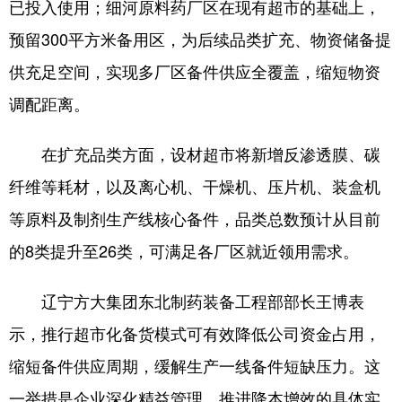
Deutsch
Português
已投入使用；细河原料药厂区在现有超市的基础上，
预留300平方米备用区，为后续品类扩充、物资储备提
供充足空间，实现多厂区备件供应全覆盖，缩短物资
调配距离。
在扩充品类方面，设材超市将新增反渗透膜、碳
纤维等耗材，以及离心机、干燥机、压片机、装盒机
等原料及制剂生产线核心备件，品类总数预计从目前
的8类提升至26类，可满足各厂区就近领用需求。
辽宁方大集团东北制药装备工程部部长王博表
示，推行超市化备货模式可有效降低公司资金占用，
缩短备件供应周期，缓解生产一线备件短缺压力。这
一举措是企业深化精益管理、推进降本增效的具体实