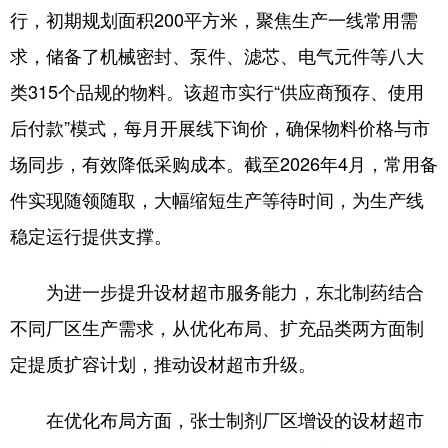
行，初期规划面积200平方米，聚焦生产一线常用需
浙江
安徽
福建
江西
求，储备了机械密封、泵件、滤芯、电气元件等八大
山东
河南
湖北
湖南
类315个品规的物料。该超市实行“供应商预存、使用
广东
广西
海南
重庆
后付款”模式，每月开展线下询价，确保物料价格与市
场同步，有效降低采购成本。截至2026年4月，常用备
四川
贵州
云南
西藏
件实现随领随取，大幅缩短生产等待时间，为生产线
陕西
甘肃
青海
宁夏
稳定运行提供支撑。
新疆
内蒙古
黑龙江
为进一步提升设材超市服务能力，东北制药结合
多语种频道
不同厂区生产需求，从优化布局、扩充品类两方面制
定提质扩容计划，推动设材超市升级。
English
Español
Français
عربى
Русский язык
日本語
한국어
在优化布局方面，张士制剂厂区增设的设材超市