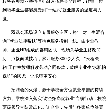
校将各项就业举措有机融入招聘会全过程，让每一位
浙江
安徽
福建
江西
到场毕业生都能感受到“一站式”就业服务的温度与力
度。
山东
河南
湖北
湖南
广东
广西
海南
重庆
双选会现场设立专属服务专区，将“一对一生涯咨
四川
贵州
云南
西藏
询”“就业法律帮扶”等特色服务搬到一线。由专业教
师、企业HR组成的咨询团队，现场为毕业生修改简
陕西
甘肃
青海
宁夏
历、点拨面试技巧，累计服务800余人次；“云程法
新疆
内蒙古
黑龙江
轫”工作室教师解读劳动合同条款，破解毕业生“求职怕
踩坑”的顾虑，让求职更安心。
多语种频道
招聘会的火爆，源于学校全方位就业举措的持续
English
Español
Français
عربى
发力。学校深入落实“访企拓岗促就业”专项行动，校院
Русский язык
日本語
한국어
两级领导带队常态化走访企业，先后与多家单位签署