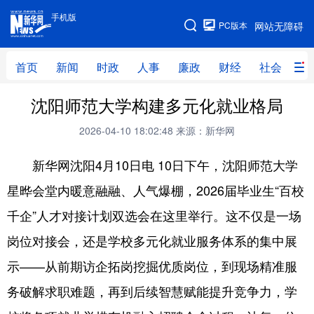
手机版
手机版
PC版本
网站无障碍
网站地图
首页
新闻
时政
人事
廉政
财经
社会
科
沈阳师范大学构建多元化就业格局
首页
新闻
时政
人事
2026-04-10 18:02:48
来源：新华网
廉政
财经
社会
科技
新华网沈阳4月10日电 10日下午，沈阳师范大学
文化
教育
健康
旅游
星晔会堂内暖意融融、人气爆棚，2026届毕业生“百校
体育
视频
直播
无人机
千企”人才对接计划双选会在这里举行。这不仅是一场
岗位对接会，还是学校多元化就业服务体系的集中展
地方频道
示——从前期访企拓岗挖掘优质岗位，到现场精准服
北京
天津
河北
山西
务破解求职难题，再到后续智慧赋能提升竞争力，学
辽宁
吉林
上海
江苏