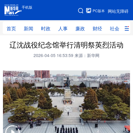
手机版
手机版
PC版本
网站无障碍
网站地图
首页
新闻
时政
人事
廉政
财经
社会
科
辽沈战役纪念馆举行清明祭英烈活动
首页
新闻
时政
人事
2026-04-05 16:53:59
来源：新华网
廉政
财经
社会
科技
文化
教育
健康
旅游
体育
视频
直播
无人机
地方频道
北京
天津
河北
山西
辽宁
吉林
上海
江苏