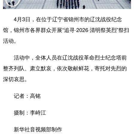
浙江
安徽
福建
江西
4月3日，在位于辽宁省锦州市的辽沈战役纪念
山东
河南
湖北
湖南
馆，锦州市各界群众开展“追寻·2026·清明祭英烈”祭扫
广东
广西
海南
重庆
活动。
四川
贵州
云南
西藏
活动中，全体人员在辽沈战役革命烈士纪念塔前
陕西
甘肃
青海
宁夏
整齐列队、肃立默哀，依次敬献鲜花，寄托对先烈的
新疆
内蒙古
黑龙江
深切哀思。
记者：高铭
多语种频道
English
Español
Français
عربى
摄制：李峙江
Русский язык
日本語
한국어
新华社音视频部制作