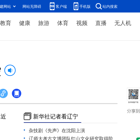
建网站
网站无障碍
客户端
手机版
站内搜索
教育
健康
旅游
体育
视频
直播
无人机
控
体近
新华社记者看辽宁
杂技剧《先声》在沈阳上演
辽师大考古文博团队红山文化研究取得阶