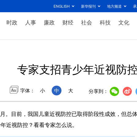
ENGLISH
新华报刊
地方频道
承
时政
人事
廉政
财经
社会
科技
文化
专家支招青少年近视防
字体：
小
中
大
分享到：
育月。目前，我国儿童近视防控已取得阶段性成效，但总
少年近视防控？看看专家怎么说。