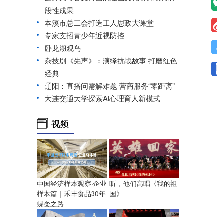
段性成果
本溪市总工会打造工人思政大课堂
专家支招青少年近视防控
卧龙湖观鸟
杂技剧《先声》：演绎抗战故事 打磨红色
经典
辽阳：直播问需解难题 营商服务“零距离”
大连交通大学探索AI心理育人新模式
视频
中国经济样本观察·企业
听，他们高唱《我的祖
样本篇｜禾丰食品30年
国》
蝶变之路