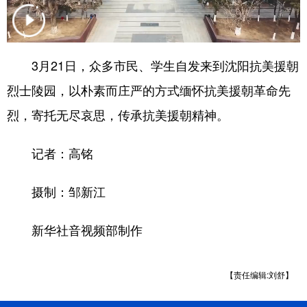
浙江
安徽
福建
江西
山东
河南
湖北
湖南
3月21日，众多市民、学生自发来到沈阳抗美援朝
广东
广西
海南
重庆
烈士陵园，以朴素而庄严的方式缅怀抗美援朝革命先
四川
贵州
云南
西藏
烈，寄托无尽哀思，传承抗美援朝精神。
陕西
甘肃
青海
宁夏
记者：高铭
新疆
内蒙古
黑龙江
摄制：邹新江
多语种频道
新华社音视频部制作
English
Español
Français
عربى
【责任编辑:刘舒】
Русский язык
日本語
한국어