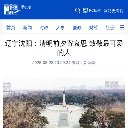
手机版
手机版
PC版本
网站无障碍
网站地图
首页
新闻
时政
人事
廉政
财经
社会
科
辽宁沈阳：清明前夕寄哀思 致敬最可爱
首页
新闻
时政
人事
的人
廉政
财经
社会
科技
2026-03-23 13:59:24
来源：新华网
文化
教育
健康
旅游
体育
视频
直播
无人机
地方频道
北京
天津
河北
山西
辽宁
吉林
上海
江苏