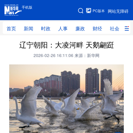
手机版
手机版
PC版本
网站无障碍
网站地图
首页
新闻
时政
人事
廉政
财经
社会
科
辽宁朝阳：大凌河畔 天鹅翩跹
首页
新闻
时政
人事
2026-02-26 16:11:06
来源：新华网
廉政
财经
社会
科技
文化
教育
健康
旅游
体育
视频
直播
无人机
地方频道
北京
天津
河北
山西
辽宁
吉林
上海
江苏