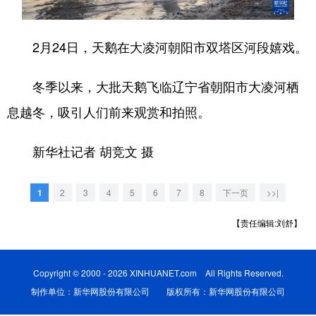
浙江
安徽
福建
江西
2月24日，天鹅在大凌河朝阳市双塔区河段嬉戏。
山东
河南
湖北
湖南
广东
广西
海南
重庆
冬季以来，大批天鹅飞临辽宁省朝阳市大凌河栖
息越冬，吸引人们前来观赏和拍照。
四川
贵州
云南
西藏
陕西
甘肃
青海
宁夏
新华社记者 胡竞文 摄
新疆
内蒙古
黑龙江
1
2
3
4
5
6
7
8
下一页
>>|
【责任编辑:刘舒】
多语种频道
English
Español
Français
عربى
Copyright © 2000 - 2026 XINHUANET.com All Rights Reserved.
Русский язык
日本語
한국어
制作单位：新华网股份有限公司 版权所有：新华网股份有限公司