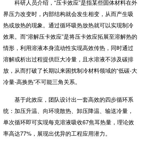
Deutsch
Português
科研人员介绍，“压卡效应”是指某些固体材料在外
界压力改变时，内部结构就会发生相变，从而产生吸
热或放热的现象。通过循环吸热放热就可以实现制冷
效果。而“溶解压卡效应”是将压卡效应拓展至溶解热的
情形，利用溶液本身流动性实现高效传热，同时通过
溶解或析出过程提供巨大冷量，且水溶液不涉及碳排
放，从而打破了长期以来困扰制冷材料领域的“低碳-大
冷量-高换热”不可能三角关系。
基于此效应，团队设计出一套高效的四步循环系
统：加压升温、向环境散热、卸压降温、输送冷量，
单次循环即可实现每克溶液吸收67焦耳热量，理论效
率高达77%，展现出优异的工程应用潜力。