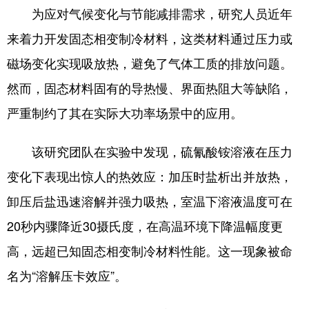
为应对气候变化与节能减排需求，研究人员近年
浙江
安徽
福建
江西
来着力开发固态相变制冷材料，这类材料通过压力或
山东
河南
湖北
湖南
磁场变化实现吸放热，避免了气体工质的排放问题。
广东
广西
海南
重庆
然而，固态材料固有的导热慢、界面热阻大等缺陷，
严重制约了其在实际大功率场景中的应用。
四川
贵州
云南
西藏
陕西
甘肃
青海
宁夏
该研究团队在实验中发现，硫氰酸铵溶液在压力
新疆
内蒙古
黑龙江
变化下表现出惊人的热效应：加压时盐析出并放热，
卸压后盐迅速溶解并强力吸热，室温下溶液温度可在
多语种频道
20秒内骤降近30摄氏度，在高温环境下降温幅度更
高，远超已知固态相变制冷材料性能。这一现象被命
English
Español
Français
عربى
名为“溶解压卡效应”。
Русский язык
日本語
한국어