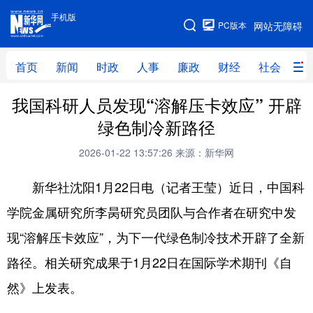
手机版
手机版
PC版本
网站无障碍
网站地图
首页
新闻
时政
人事
廉政
财经
社会
科
我国科研人员发现“溶解压卡效应” 开辟
首页
新闻
时政
人事
绿色制冷新路径
廉政
财经
社会
科技
2026-01-22 13:57:26
来源：新华网
文化
教育
健康
旅游
新华社沈阳1月22日电（记者王莹）近日，中国科
体育
视频
直播
无人机
学院金属研究所李昺研究员团队与合作者在研究中发
现“溶解压卡效应”，为下一代绿色制冷技术开辟了全新
地方频道
路径。相关研究成果于1月22日在国际学术期刊《自
北京
天津
河北
山西
然》上发表。
辽宁
吉林
上海
江苏