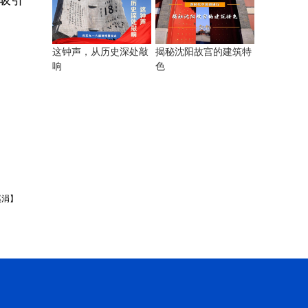
揭秘沈阳故宫的建筑特
这钟声，从历史深处敲
色
响
溪涓】