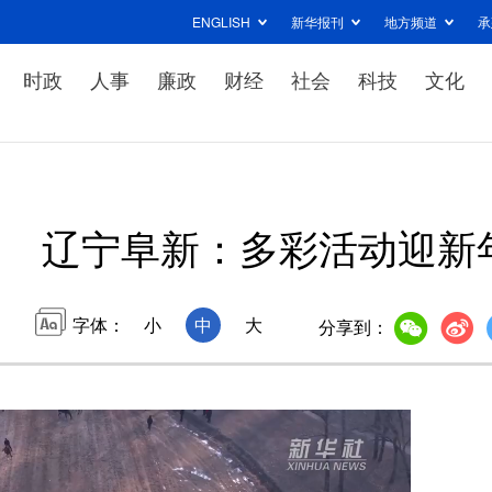
ENGLISH
新华报刊
地方频道
承
时政
人事
廉政
财经
社会
科技
文化
辽宁阜新：多彩活动迎新
字体：
小
中
大
分享到：