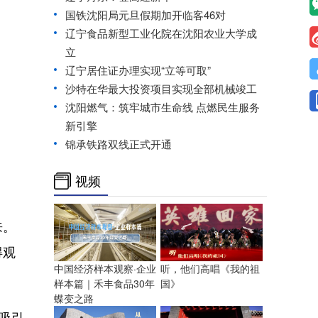
国铁沈阳局元旦假期加开临客46对
辽宁食品新型工业化院在沈阳农业大学成
立
辽宁居住证办理实现“立等可取”
沙特在华最大投资项目实现全部机械竣工
沈阳燃气：筑牢城市生命线 点燃民生服务
新引擎
锦承铁路双线正式开通
视频
来。
得观
中国经济样本观察·企业
听，他们高唱《我的祖
样本篇｜禾丰食品30年
国》
蝶变之路
吸引