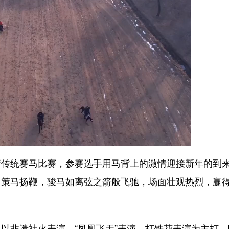
统赛马比赛，参赛选手用马背上的激情迎接新年的到
，策马扬鞭，骏马如离弦之箭般飞驰，场面壮观热烈，赢
非遗社火表演、“凤凰飞天”表演、打铁花表演为主打，