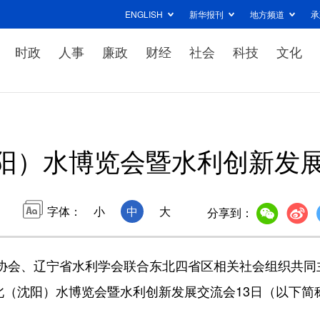
ENGLISH
新华报刊
地方频道
承
时政
人事
廉政
财经
社会
科技
文化
（沈阳）水博览会暨水利创新发
字体：
小
中
大
分享到：
协会、辽宁省水利学会联合东北四省区相关社会组织共同
北（沈阳）水博览会暨水利创新发展交流会13日（以下简