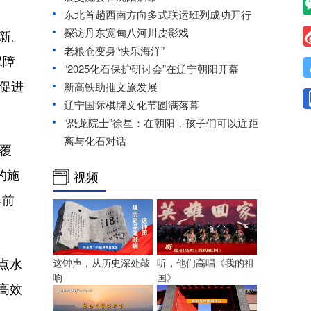
东北首趟西南方向多式联运班列成功开行
探访丹东宽甸八河川皮影戏
新。
老粮仓变身“快乐海洋”
保障
“2025化石保护研讨会”在辽宁朝阳开幕
促进
新高铁助推文旅发展
辽宁国际棋牌文化节圆满落幕
“恐龙院士”徐星：在朝阳，孩子们可以近距
离与化石对话
覆
的施
视频
等前
点水
这钟声，从历史深处敲
听，他们高唱《我的祖
响
国》
建高效